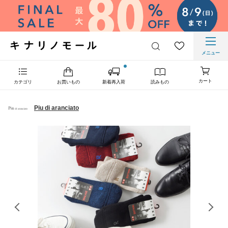
メニュー
カート
カテゴリ
お買いもの
新着再入荷
読みもの
Piu di aranciato