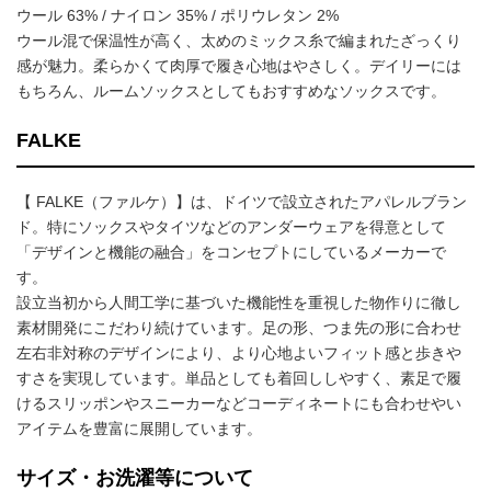
ウール 63% / ナイロン 35% / ポリウレタン 2%
ウール混で保温性が高く、太めのミックス糸で編まれたざっくり
感が魅力。柔らかくて肉厚で履き心地はやさしく。デイリーには
もちろん、ルームソックスとしてもおすすめなソックスです。
FALKE
【 FALKE（ファルケ）】は、ドイツで設立されたアパレルブラン
ド。特にソックスやタイツなどのアンダーウェアを得意として
「デザインと機能の融合」をコンセプトにしているメーカーで
す。
設立当初から人間工学に基づいた機能性を重視した物作りに徹し
素材開発にこだわり続けています。足の形、つま先の形に合わせ
左右非対称のデザインにより、より心地よいフィット感と歩きや
すさを実現しています。単品としても着回ししやすく、素足で履
けるスリッポンやスニーカーなどコーディネートにも合わせやい
アイテムを豊富に展開しています。
サイズ・お洗濯等について