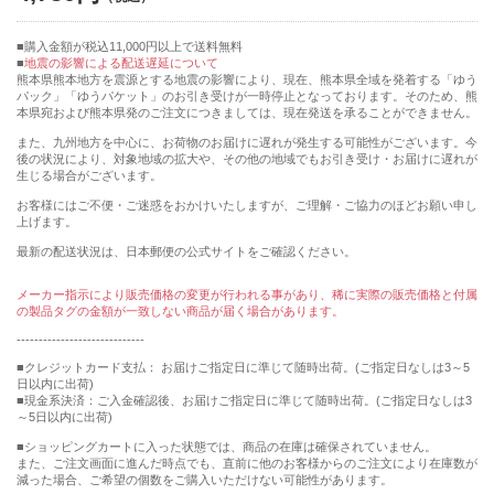
購入金額が税込11,000円以上で送料無料
地震の影響による配送遅延について
熊本県熊本地方を震源とする地震の影響により、現在、熊本県全域を発着する「ゆう
パック」「ゆうパケット」のお引き受けが一時停止となっております。そのため、熊
本県宛および熊本県発のご注文につきましては、現在発送を承ることができません。
また、九州地方を中心に、お荷物のお届けに遅れが発生する可能性がございます。今
後の状況により、対象地域の拡大や、その他の地域でもお引き受け・お届けに遅れが
生じる場合がございます。
お客様にはご不便・ご迷惑をおかけいたしますが、ご理解・ご協力のほどお願い申し
上げます。
最新の配送状況は、日本郵便の公式サイトをご確認ください。
メーカー指示により販売価格の変更が行われる事があり、稀に実際の販売価格と付属
の製品タグの金額が一致しない商品が届く場合があります。
-----------------------------
■クレジットカード支払： お届けご指定日に準じて随時出荷。(ご指定日なしは3～5
日以内に出荷)
■現金系決済：ご入金確認後、お届けご指定日に準じて随時出荷。(ご指定日なしは3
～5日以内に出荷)
■ショッピングカートに入った状態では、商品の在庫は確保されていません。
また、ご注文画面に進んだ時点でも、直前に他のお客様からのご注文により在庫数が
減った場合、ご希望の個数をご購入いただけない可能性があります。