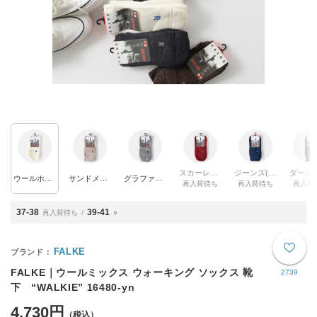
スカーレット(col.8280)
ジーンズ(col.6670)
ウールホワイト(col.2060)
サンドメランジ(col.4490)
グラファイトメランジ(col.3060)
再入荷待ち
再入荷待ち
再入荷
37-38
39-41
再入荷待ち
○
FALKE
FALKE｜ウールミックス ウォーキング ソックス 靴
2739
下 “WALKIE” 16480-yn
4,730円