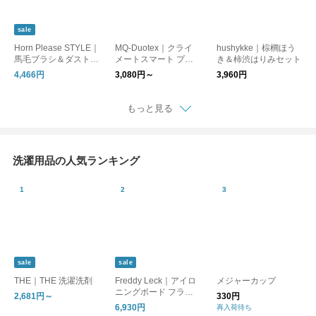
sale
Horn Please STYLE｜
MQ-Duotex｜クライ
hushykke｜棕櫚ほう
馬毛ブラシ＆ダストパ
メートスマート プレ
き＆柿渋はりみセット
ンセット
ミアムモップ
4,466円
3,080円～
3,960円
もっと見る
洗濯用品の人気ランキング
sale
sale
THE｜THE 洗濯洗剤
Freddy Leck｜アイロ
メジャーカップ
ニングボード フラッ
2,681円～
330円
トタイプ
6,930円
再入荷待ち