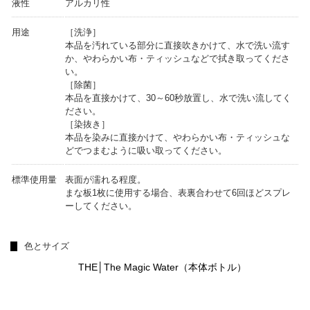
液性
アルカリ性
用途
［洗浄］
本品を汚れている部分に直接吹きかけて、水で洗い流す
か、やわらかい布・ティッシュなどで拭き取ってくださ
い。
［除菌］
本品を直接かけて、30～60秒放置し、水で洗い流してく
ださい。
［染抜き］
本品を染みに直接かけて、やわらかい布・ティッシュな
どでつまむように吸い取ってください。
標準使用量
表面が濡れる程度。
まな板1枚に使用する場合、表裏合わせて6回ほどスプレ
ーしてください。
色とサイズ
THE│The Magic Water（本体ボトル）