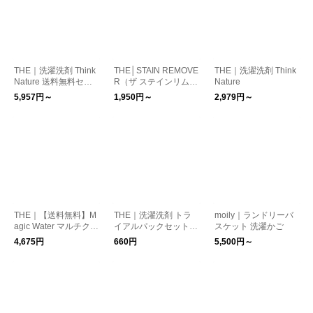
THE｜洗濯洗剤 Think
THE│STAIN REMOVE
THE｜洗濯洗剤 Think
Nature 送料無料セッ
R（ザ ステインリムー
Nature
ト
バー）
5,957円～
1,950円～
2,979円～
THE｜【送料無料】M
THE｜洗濯洗剤 トラ
moily｜ランドリーバ
agic Water マルチクリ
イアルパックセット T
スケット 洗濯かご
ーナー 詰替用 5点セッ
hink Nature 5g×6
4,675円
660円
5,500円～
ト