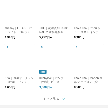
shesay｜LEDペーパ
THE｜洗濯洗剤 Think
lino e lina｜Chou シ
ーライト 1.2m ランタ
Nature 送料無料セッ
ュー リネン インナー
ン
ト
バッグ
1,980円
5,957円～
6,380円
sale
Kito｜ 木製オーナメン
hushykke｜バンブー
lino e lina｜Manon リ
ト small ヒンメリ モ
（竹製）ピアス
ネン エプロン（全9
ビール
色）
1,650円
3,300円～
8,580円
もっと見る