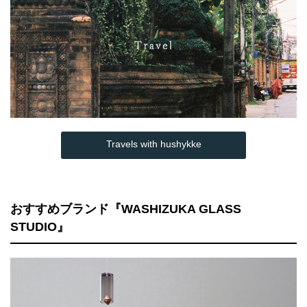
Travels with hushykke
おすすめブランド『WASHIZUKA GLASS
STUDIO』