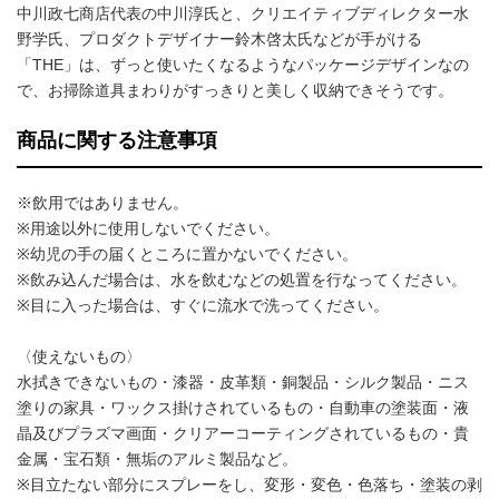
中川政七商店代表の中川淳氏と、クリエイティブディレクター水
野学氏、プロダクトデザイナー鈴木啓太氏などが手がける
「THE」は、ずっと使いたくなるようなパッケージデザインなの
で、お掃除道具まわりがすっきりと美しく収納できそうです。
商品に関する注意事項
※飲用ではありません。
※用途以外に使用しないでください。
※幼児の手の届くところに置かないでください。
※飲み込んだ場合は、水を飲むなどの処置を行なってください。
※目に入った場合は、すぐに流水で洗ってください。
〈使えないもの〉
水拭きできないもの・漆器・皮革類・銅製品・シルク製品・ニス
塗りの家具・ワックス掛けされているもの・自動車の塗装面・液
晶及びプラズマ画面・クリアーコーティングされているもの・貴
金属・宝石類・無垢のアルミ製品など。
※目立たない部分にスプレーをし、変形・変色・色落ち・塗装の剥