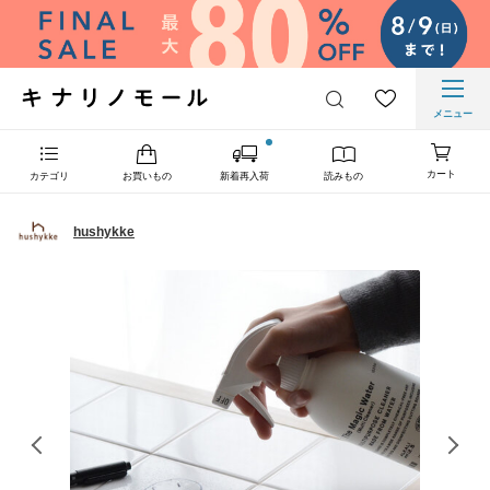
メニュー
カート
カテゴリ
お買いもの
新着再入荷
読みもの
hushykke