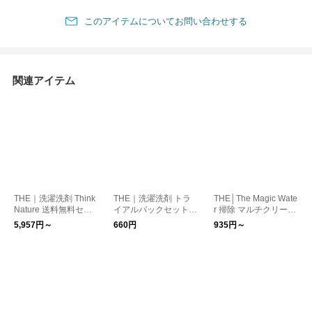
このアイテムについてお問い合わせする
関連アイテム
THE｜洗濯洗剤 Think
THE｜洗濯洗剤 トラ
THE│The Magic Wate
Nature 送料無料セッ
イアルパックセット T
r 掃除 マルチクリーナ
ト
hink Nature 5g×6
ー
5,957円～
660円
935円～