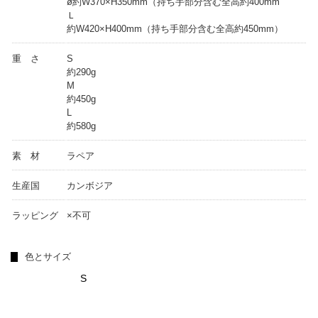
ø約W370×H350mm（持ち手部分含む全高約400mm
Ｌ
約W420×H400mm（持ち手部分含む全高約450mm）
重 さ
S
約290g
M
約450g
L
約580g
素 材
ラペア
生産国
カンボジア
ラッピング
×不可
色とサイズ
S