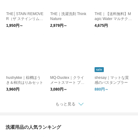
THE│STAIN REMOVE
THE｜洗濯洗剤 Think
THE｜【送料無料】M
R（ザ ステインリムー
Nature
agic Water マルチクリ
バー）
ーナー 詰替用 5点セッ
1,950円～
2,979円～
4,675円
ト
sale
hushykke｜棕櫚ほう
MQ-Duotex｜クライ
shesay｜マットな質
き＆柿渋はりみセット
メートスマート プレ
感のバスタンブラー
ミアムモップ
3,960円
3,080円～
880円～
もっと見る
洗濯用品の人気ランキング