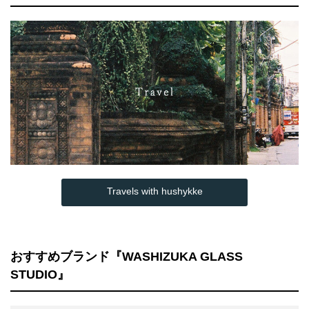
Travels with hushykke
おすすめブランド『WASHIZUKA GLASS
STUDIO』