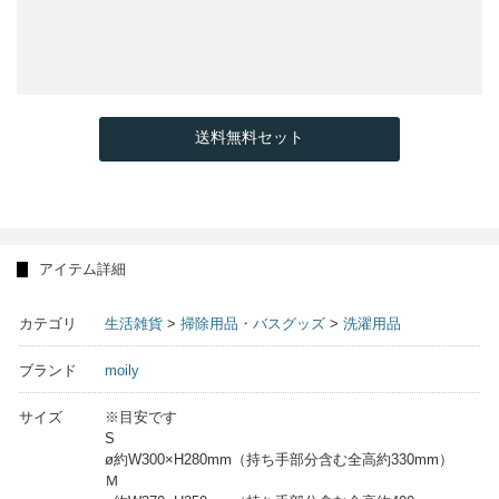
送料無料セット
アイテム詳細
カテゴリ
生活雑貨
>
掃除用品・バスグッズ
>
洗濯用品
ブランド
moily
サイズ
※目安です
S
ø約W300×H280mm（持ち手部分含む全高約330mm）
Ｍ