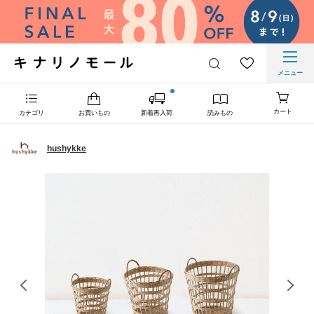
メニュー
カート
カテゴリ
お買いもの
新着再入荷
読みもの
hushykke