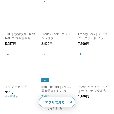
THE｜洗濯洗剤 Think
Freddy Leck｜ウォッ
Freddy Leck｜アイロ
Nature 送料無料セッ
シュタブ
ニングボード フラッ
ト
トタイプ
5,957円～
2,420円
7,700円
sale
メジャーカップ
bon moment｜むしろ
とみおかクリーニング
見せ置きしたい ラン
｜オリジナル洗濯洗剤
330円
ドリーバスケット
（詰替え用）
2,475円
1,100円
再入荷待ち
アプリで見る
もっと見る