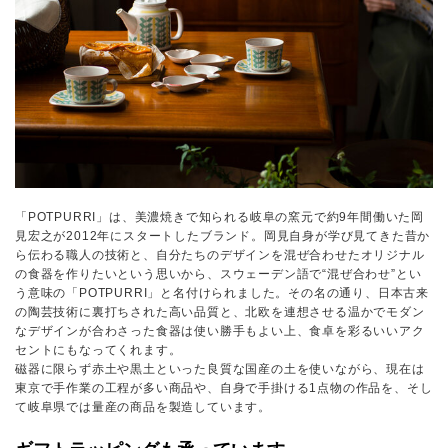
「POTPURRI」は、美濃焼きで知られる岐阜の窯元で約9年間働いた岡
見宏之が2012年にスタートしたブランド。岡見自身が学び見てきた昔か
ら伝わる職人の技術と、自分たちのデザインを混ぜ合わせたオリジナル
の食器を作りたいという思いから、スウェーデン語で“混ぜ合わせ”とい
う意味の「POTPURRI」と名付けられました。その名の通り、日本古来
の陶芸技術に裏打ちされた高い品質と、北欧を連想させる温かでモダン
なデザインが合わさった食器は使い勝手もよい上、食卓を彩るいいアク
セントにもなってくれます。
磁器に限らず赤土や黒土といった良質な国産の土を使いながら、現在は
東京で手作業の工程が多い商品や、自身で手掛ける1点物の作品を、そし
て岐阜県では量産の商品を製造しています。