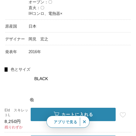
オーブン：〇
直火：〇
IHコンロ、電熱器×
原産国
日本
デザイナー
岡見 宏之
発表年
2016年
色とサイズ
BLACK
Eld スキレッ
カートに入れる
トL
8,250円
アプリで見る
残りわずか