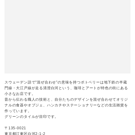
スウェーデン語で”混ぜ合わせ”の意味を持つポトペリーは地下鉄の半蔵
門線・大江戸線が走る清澄白河という、珈琲とアートが特色の街にある
小さなお店です。
昔から伝わる職人の技術と、自分たちのデザインを混ぜ合わせてオリジ
ナルの食器やオブジェ、ハンカチやステーショナリーなどの生活雑貨を
作っています。
グリーンのタイルが目印です。
〒135-0021
東京都江東区白河2-1-2