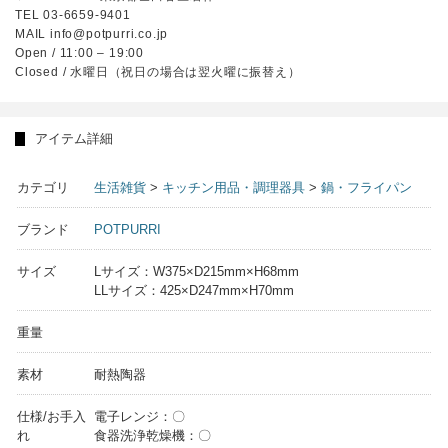
TEL 03-6659-9401
MAIL info@potpurri.co.jp
Open / 11:00 – 19:00
Closed / 水曜日（祝日の場合は翌火曜に振替え）
アイテム詳細
カテゴリ
生活雑貨
>
キッチン用品・調理器具
>
鍋・フライパン
ブランド
POTPURRI
サイズ
Lサイズ：W375×D215mm×H68mm
LLサイズ：425×D247mm×H70mm
重量
素材
耐熱陶器
仕様/お手入
電子レンジ：〇
れ
食器洗浄乾燥機：〇