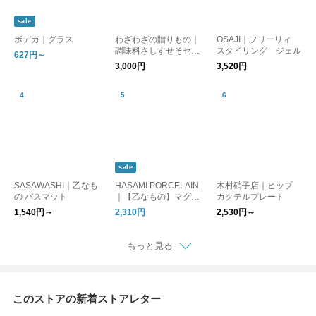
sale
ボデガ｜グラス
わざわざの贈りもの｜
OSAJI｜フリーリィ
調味料さしすせそセッ
スタイリング ジェル
627円～
ト【ギフト】
3,000円
3,520円
sale
SASAWASHI｜乙なも
HASAMI PORCELAIN
木村硝子店｜ヒップ
の バスマット
｜【乙なもの】マグカ
カクテルプレート
ップ Mサイズ
1,540円～
2,310円
2,530円～
もっと見る
このストアの新着ストアレター