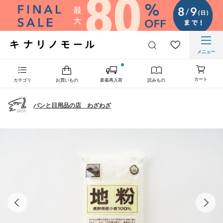
メニュー
カート
カテゴリ
お買いもの
新着再入荷
読みもの
パンと日用品の店 わざわざ