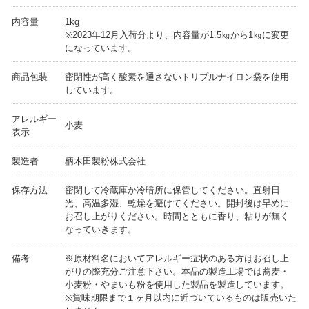
内容量
1kg
※2023年12月入荷分より、内容量が1.5㎏から1㎏に変更
になっています。
商品包装
密閉性が高く酸素を通さないトリプルナイロン袋を使用
しています。
アレルギー
小麦
表示
製造者
柄木田製粉株式会社
保存方法
密閉して冷蔵庫か冷暗所に保管してください。直射日
光、高温多湿、乾燥を避けてください。開封後は早めに
お召し上がりください。時間とともに香り、粘りが無く
なっていきます。
備考
※原材料名においてアレルギー症状のある方はお召し上
がりの際充分ご注意下さい。本品の製造工場では蕎麦・
小麦粉・やまいも粉を使用した製品を製造しています。
※賞味期限まで１ヶ月以内に近づいているものは販売いた