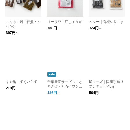
こんぶ土居｜佃煮・ふ
オーサワ｜紅しょうが
ムソー｜有機いりごま
りかけ
388円
324円～
367円～
sale
すや亀｜ずくいらず
千葉産直サービス｜と
ISフーズ｜国産手造り
ろさば・とろイワシ缶
アンチョビ 45ｇ
210円
詰
486円～
594円