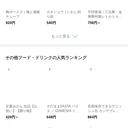
梅ボーイズ｜梅と紫蘇
カネジョウ｜いわし削
平田牧場｜三元豚・金
チューブ
り節
華豚特製レトルトカレ
ー
920円
540円
756円～
もっと見る
その他フード・ドリンクの人気ランキング
甘夏みかん 缶詰【お
そのままPASTA パス
長期保存できるデニッ
祝い】【贈り物】
タ ／ IZAMESHI イザ
シュ缶 カンデブレッ
メシ 防災
ド 防災 CANNED BR
420円～
648円
864円
EAD