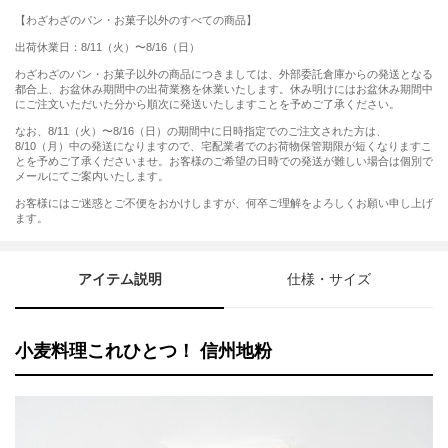
【わざわざのパン・お菓子以外のすべての商品】
出荷休業日：8/11（火）〜8/16（日）
わざわざのパン・お菓子以外の商品につきましては、外部委託倉庫からの発送となる
都合上、お盆休み期間中の出荷業務を休業いたします。休み明けにはお盆休み期間中
にご注文いただいた分から順次に発送いたしますことを予めご了承ください。
なお、8/11（火）〜8/16（日）の期間中に日時指定でのご注文された方は、
8/10（月）中の発送になりますので、宅配業者でのお荷物保管期限が短くなりますこ
とを予めご了承くださいませ。お客様のご希望の日時での発送が難しい場合は個別で
メールにてご案内いたします。
お客様にはご迷惑とご不便をおかけしますが、何卒ご理解をよろしくお願い申し上げ
ます。
アイテム説明
仕様・サイズ
小麦料理これひとつ！ 信州地粉