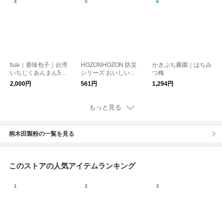
fuai｜香味包子｜台湾
HOZONHOZON 防災
かきぶち農園｜はちみ
いちじくあんまん5個
シリーズ おいしいご
つ梅
入り【冷凍クール便】
はん 長期保存対応食
2,000円
561円
1,294円
品
もっと見る
柄木田製粉の一覧を見る
このストアの人気アイテムランキング