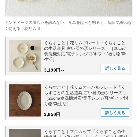
アンティークの風合いを諦めない。食卓をぱっと明るく、毎日気兼ねな
く使える「花リム皿」
くらすこと｜花リムプレート「くらすこと
の生活道具 古い器の形シリーズ」［20cm/
食洗機対応/電子レンジ可/ギフト/贈り物/新
生活］
詳しく
見る
3,190円～
くらすこと｜花リムオーバルプレート「く
らすことの生活道具 古い器の形シリーズ 」
［25cm/食洗機対応/電子レンジ可/ギフト/贈
り物/新生活］
詳しく
見る
3,850円
くらすこと｜マグカップ「くらすことの生