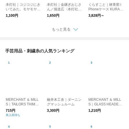
本灯社｜コジコジにき
本灯社｜金継ぎおじさ
くらすこと｜林青那 i
いてみた。モヤモヤ問
ん／堀道広〈本灯社の
Phoneケース KURAS
答集／さくらももこ
本〉
UKOTO グレー【受注
1,100円
1,650円
3,828円～
〈本灯社の本〉
生産・同梱不可】
もっと見る
手芸用品・刺繍糸の人気ランキング
MERCHANT ＆ MILL
椿井木工舎｜ダーニン
MERCHANT ＆ MILL
S｜TAILORS THIMBL
グマッシュルーム
S｜GLASS HEADED
E 指ぬき
PINS ガラスマチ針
715円
3,300円
1,210円
再入荷待ち