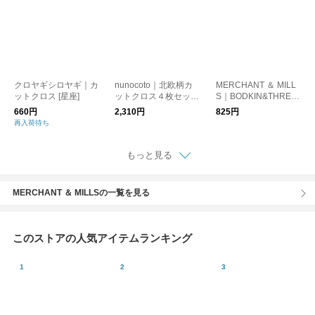
クロヤギシロヤギ｜カ
nunocoto｜北欧柄カ
MERCHANT ＆ MILL
ットクロス [星座]
ットクロス４枚セッ
S｜BODKIN&THREA
ト 5種
DER 紐通し＆糸通
660円
2,310円
825円
し
再入荷待ち
もっと見る
MERCHANT ＆ MILLSの一覧を見る
このストアの人気アイテムランキング