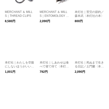
MERCHANT ＆ MILL
MERCHANT ＆ MILL
本灯社｜苦労の節約／
S｜THREAD CLIPS
S｜ENTOMOLOGY PI
森本武〈本灯社の本〉
NS
8,580円
2,090円
800円
本灯社｜わたしを空腹
本灯社｜しあわせは食
本灯社｜死ぬまで生き
にしないほうがいい
べて寝て待て〈本灯社
る日記／土門蘭〈本灯
改訂版／くどうれいん
の本〉
社の本〉
1,001円
792円
2,090円
〈本灯社の本〉