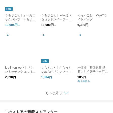
sale
くらすこと｜オーガニ
くらすこと｜＋to 選べ
くらすこと｜2WAYラ
ックパンツ「くらすこ
るコットンイージーパ
イトバッグ
との日常生活着」
ンツ
13,904円～
11,000円～
6,380円
sale
fog linen work｜リネ
くらすこと｜さらっと
本灯社｜整体覚書 道
ンキッチンクロス［ギ
なめらかリネンソック
順／川﨑智子〈本灯社
フト/贈り物］
ス［ギフト/贈り物］
の本〉
2,090円
1,804円
985円
再入荷待ち
もっと見る
このストアの新着ストアレター