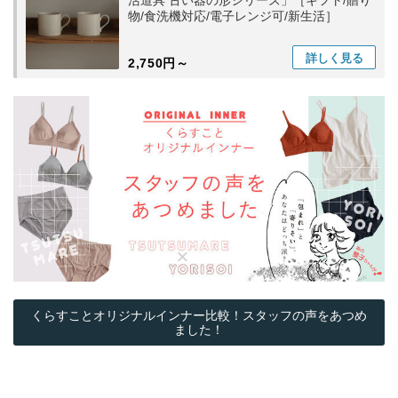
活道具 古い器の形シリーズ」［ギフト/贈り
物/食洗機対応/電子レンジ可/新生活］
詳しく
見る
2,750円～
くらすことオリジナルインナー比較！スタッフの声をあつめ
ました！