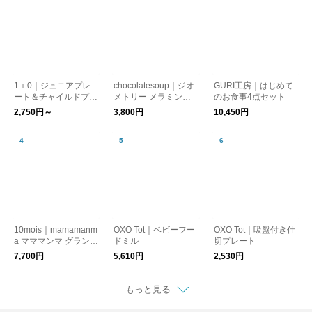
1＋0｜ジュニアプレ
chocolatesoup｜ジオ
GURI工房｜はじめて
ート＆チャイルドプレ
メトリー メラミンテ
のお食事4点セット
ート
ーブルウエアセット
2,750円～
3,800円
10,450円
食器セット【出産祝
い】
10mois｜mamamanm
OXO Tot｜ベビーフー
OXO Tot｜吸盤付き仕
a マママンマ グランデ
ドミル
切プレート
セット ベビー 食器
7,700円
5,610円
2,530円
セット【出産祝い】
もっと見る