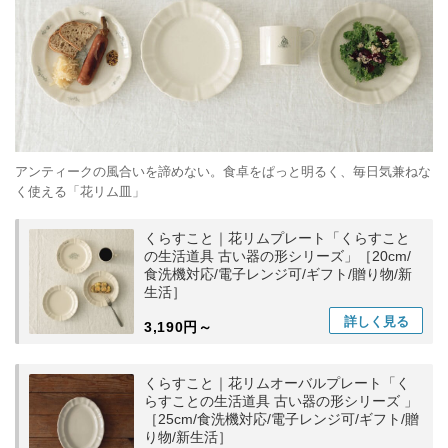
アンティークの風合いを諦めない。食卓をぱっと明るく、毎日気兼ねな
く使える「花リム皿」
くらすこと｜花リムプレート「くらすこと
の生活道具 古い器の形シリーズ」［20cm/
食洗機対応/電子レンジ可/ギフト/贈り物/新
生活］
詳しく
見る
3,190円～
くらすこと｜花リムオーバルプレート「く
らすことの生活道具 古い器の形シリーズ 」
［25cm/食洗機対応/電子レンジ可/ギフト/贈
り物/新生活］