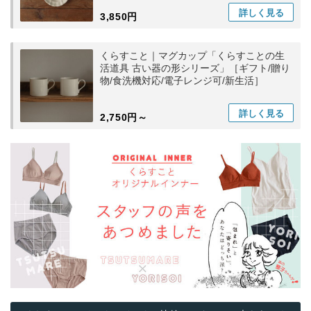
詳しく
見る
3,850円
くらすこと｜マグカップ「くらすことの生
活道具 古い器の形シリーズ」［ギフト/贈り
物/食洗機対応/電子レンジ可/新生活］
詳しく
見る
2,750円～