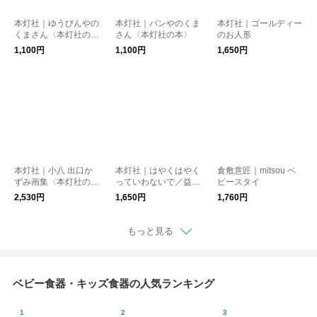
本灯社｜ゆうびんやの
本灯社｜パンやのくま
本灯社｜ゴールディー
くまさん〈本灯社の
さん〈本灯社の本〉
のお人形
本〉
1,100円
1,100円
1,650円
本灯社｜小八 出口か
本灯社｜はやくはやく
倉敷意匠｜mitsou ベ
ずみ画集〈本灯社の
っていわないで／益田
ビースタイ
本〉
ミリ、平澤 一平〈本
2,530円
1,650円
1,760円
灯社の本〉
もっと見る
ベビー食器・キッズ食器の人気ランキング