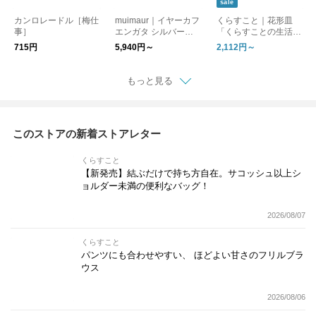
sale
カンロレードル［梅仕
muimaur｜イヤーカフ
くらすこと｜花形皿
事］
エンガタ シルバー
「くらすことの生活道
［ギフト/贈り物］
具 古い器の形シリー
715円
5,940円～
2,112円～
ズ」 ［ 15cm / 18cm
］
もっと見る
このストアの新着ストアレター
くらすこと
【新発売】結ぶだけで持ち方自在。サコッシュ以上シ
ョルダー未満の便利なバッグ！
2026/08/07
くらすこと
パンツにも合わせやすい、 ほどよい甘さのフリルブラ
ウス
2026/08/06