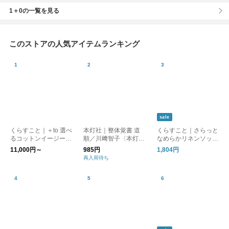
1＋0の一覧を見る
このストアの人気アイテムランキング
sale
くらすこと｜＋to 選べ
本灯社｜整体覚書 道
くらすこと｜さらっと
るコットンイージーパ
順／川﨑智子〈本灯社
なめらかリネンソック
ンツ
の本〉
ス［ギフト/贈り物］
11,000円～
985円
1,804円
再入荷待ち