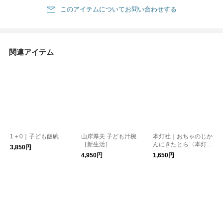
このアイテムについてお問い合わせする
関連アイテム
1＋0｜子ども飯碗
山岸厚夫 子ども汁椀
本灯社｜おちゃのじか
［新生活］
んにきたとら〈本灯社
3,850円
の本〉
4,950円
1,650円