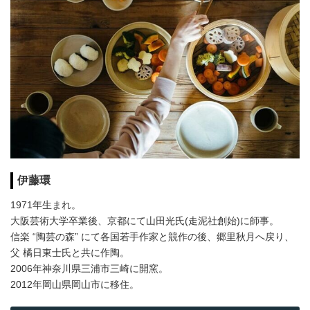
伊藤環
1971年生まれ。
大阪芸術大学卒業後、京都にて山田光氏(走泥社創始)に師事。
信楽 “陶芸の森” にて各国若手作家と競作の後、郷里秋月へ戻り、
父 橘日東士氏と共に作陶。
2006年神奈川県三浦市三崎に開窯。
2012年岡山県岡山市に移住。