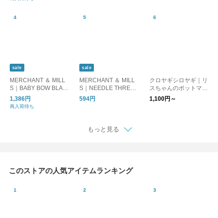
フの刺繍キット kgg26
2
sale
sale
MERCHANT ＆ MILL
MERCHANT ＆ MILL
クロヤギシロヤギ｜リ
S｜BABY BOW BLAC
S｜NEEDLE THREA
スちゃんのポットマッ
K SCISSORS ミニ糸
DER 糸通し
ト 刺繍キット[図案付/
1,386円
594円
1,100円～
切りばさみ
初心者でも楽しい/コ
再入荷待ち
ースター/りす]
もっと見る
このストアの人気アイテムランキング