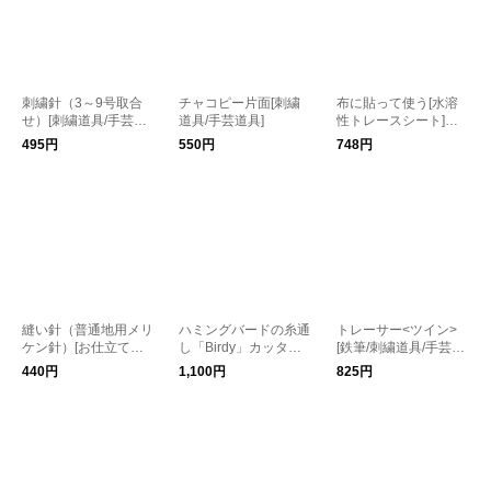
刺繍針（3～9号取合
チャコピー片面[刺繍
布に貼って使う[水溶
せ）[刺繍道具/手芸道
道具/手芸道具]
性トレースシート]シ
具]
ールタイプ 36×24cm
495円
550円
748円
縫い針（普通地用メリ
ハミングバードの糸通
トレーサー<ツイン>
ケン針）[お仕立てに/
し「Birdy」カッター
[鉄筆/刺繍道具/手芸道
刺繍道具/手芸道具]
付きスレダー/普通糸
具]
440円
1,100円
825円
用[手芸道具]