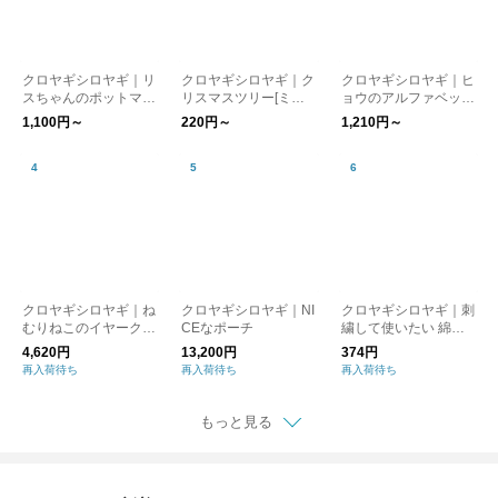
クロヤギシロヤギ｜リ
クロヤギシロヤギ｜ク
クロヤギシロヤギ｜ヒ
スちゃんのポットマッ
リスマスツリー[ミシ
ョウのアルファベット
ト 刺繍キット[図案付/
ン刺繍入りカットクロ
の刺繍キット[初心者
1,100円～
220円～
1,210円～
初心者でも楽しい/コ
ス]
向け/図案付/入園入学/
ースター/りす]
通園］
クロヤギシロヤギ｜ね
クロヤギシロヤギ｜NI
クロヤギシロヤギ｜刺
むりねこのイヤークリ
CEなポーチ
繍して使いたい 綿バ
ップ
ッグ（無地）
4,620円
13,200円
374円
再入荷待ち
再入荷待ち
再入荷待ち
もっと見る