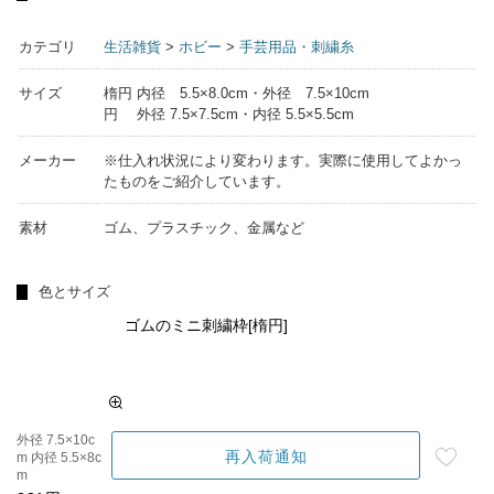
カテゴリ
生活雑貨
>
ホビー
>
手芸用品・刺繍糸
サイズ
楕円 内径 5.5×8.0cm・外径 7.5×10cm
円 外径 7.5×7.5cm・内径 5.5×5.5cm
メーカー
※仕入れ状況により変わります。実際に使用してよかっ
たものをご紹介しています。
素材
ゴム、プラスチック、金属など
色とサイズ
ゴムのミニ刺繍枠[楕円]
外径 7.5×10c
再入荷通知
m 内径 5.5×8c
m