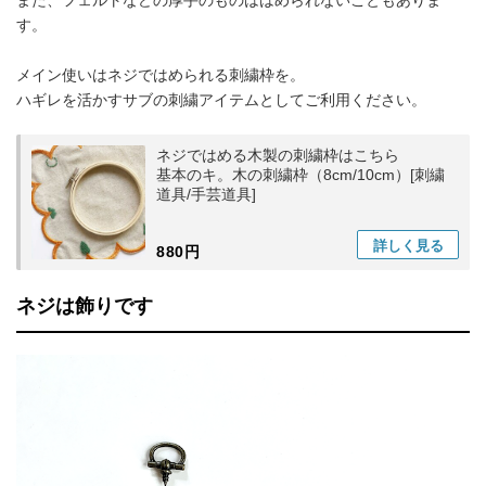
また、フェルトなどの厚手のものははめられないこともありま
す。
メイン使いはネジではめられる刺繍枠を。
ハギレを活かすサブの刺繍アイテムとしてご利用ください。
ネジではめる木製の刺繍枠はこちら
基本のキ。木の刺繍枠（8cm/10cm）[刺繍
道具/手芸道具]
詳しく
見る
880円
ネジは飾りです