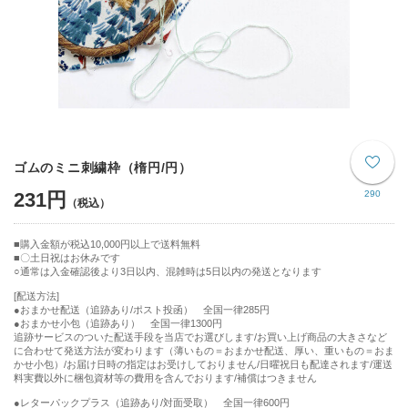
ゴムのミニ刺繍枠（楕円/円）
231円
290
購入金額が税込10,000円以上で送料無料
〇土日祝はお休みです
○通常は入金確認後より3日以内、混雑時は5日以内の発送となります
[配送方法]
●おまかせ配送（追跡あり/ポスト投函） 全国一律285円
●おまかせ小包（追跡あり） 全国一律1300円
追跡サービスのついた配送手段を当店でお選びします/お買い上げ商品の大きさなど
に合わせて発送方法が変わります（薄いもの＝おまかせ配送、厚い、重いもの＝おま
かせ小包）/お届け日時の指定はお受けしておりません/日曜祝日も配達されます/運送
料実費以外に梱包資材等の費用を含んでおります/補償はつきません
●レターパックプラス（追跡あり/対面受取） 全国一律600円