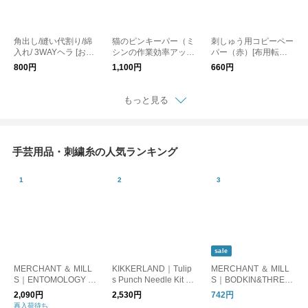
角出し/縫い代割り/綿
猫のピンキーパー（ミ
刺しゅう用コピーペー
入れ/ 3WAYヘラ [お仕
シンの作業効率アップ
パー（赤）[布用転写
立てに/刺繍道具/手芸
に！）[刺繍道具/手芸
紙/刺繍道具/手芸道具]
800円
1,100円
660円
道具]
道具]
細かい図案、濃色布へ
の転写、筆圧の弱い方
に。
もっと見る
手芸用品・刺繍糸の人気ランキング
sale
MERCHANT ＆ MILL
KIKKERLAND｜Tulip
MERCHANT ＆ MILL
S｜ENTOMOLOGY PI
s Punch Needle Kit チ
S｜BODKIN&THREA
NS
ューリップパンチニー
DER 紐通し＆糸通
2,090円
2,530円
742円
ドルキット 花モチー
し
再入荷待ち