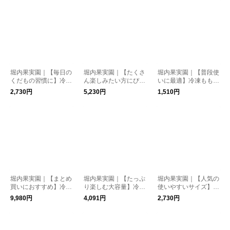
堀内果実園｜【毎日の
堀内果実園｜【たくさ
堀内果実園｜【普段使
くだもの習慣に】冷凍
ん楽しみたい方にぴっ
いに最適】冷凍もも 5
ブルーベリー 500g
たり】冷凍もも 2kg
00g
2,730円
5,230円
1,510円
堀内果実園｜【まとめ
堀内果実園｜【たっぷ
堀内果実園｜【人気の
買いにおすすめ】冷凍
り楽しむ大容量】冷凍
使いやすいサイズ】冷
ブルーベリー 2kg
キウイ 2kg
凍いちご(古都華) 500
9,980円
4,091円
2,730円
g