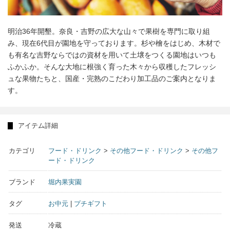
明治36年開墾。奈良・吉野の広大な山々で果樹を専門に取り組
み、現在6代目が園地を守っております。杉や檜をはじめ、木材で
も有名な吉野ならではの資材を用いて土壌をつくる園地はいつも
ふかふか。そんな大地に根強く育った木々から収穫したフレッシ
ュな果物たちと、国産・完熟のこだわり加工品のご案内となりま
す。
アイテム詳細
カテゴリ
フード・ドリンク
>
その他フード・ドリンク
>
その他フ
ード・ドリンク
ブランド
堀内果実園
タグ
お中元
|
プチギフト
発送
冷蔵