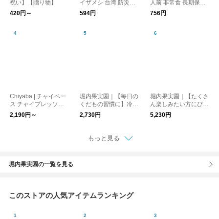
祝い】【贈り物】
イザメシ 台湾 防災／I
人前 非常食 長期保存
ZAMESHI イザメシ
食品 防災／Chef’sSto
420円～
594円
756円
ck シェフズストック
Chiyaba | チャイベー
堀内果実園｜【毎日の
堀内果実園｜【たくさ
ス チャイプレッソベ
くだもの習慣に】冷凍
ん楽しみたい方にぴっ
ース
ブルーベリー 500g
たり】冷凍もも 2kg
2,190円～
2,730円
5,230円
もっと見る
堀内果実園の一覧を見る
このストアの人気アイテムランキング