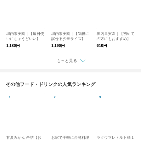
堀内果実園｜【毎日使
堀内果実園｜【気軽に
堀内果実園｜【初めて
いにちょうどいい】冷
試せる少量サイズ】冷
の方にもおすすめ】冷
凍キウイ 500g
凍いちご(古都華) 200
凍もも 200g
1,180円
1,190円
610円
g
もっと見る
その他フード・ドリンクの人気ランキング
甘夏みかん 缶詰【お
お家で手軽に台湾料理
ラクウマレトルト麺 1