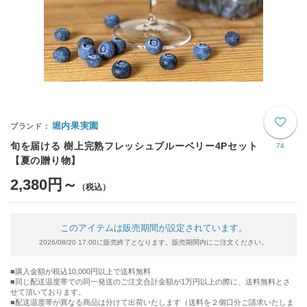
堀内果実園
旬を届ける 樹上完熟フレッシュブルーベリー4Pセット
74
【夏の贈り物】
2,380円～
このアイテムは販売期間が設定されています。
2026/08/20 17:00に販売終了となります。販売期間内にご注文ください。
購入金額が税込10,000円以上で送料無料
同じ配送温度帯での同一発送のご注文合計金額が1万円以上の際に、送料無料とさ
せて頂いております。
■配送温度帯が異なる商品は分けて出荷いたします（送料を２個口分ご請求いたしま