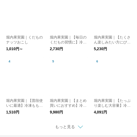
堀内果実園｜くだもの
堀内果実園｜【毎日の
堀内果実園｜【たくさ
ナッツおこし
くだもの習慣に】冷凍
ん楽しみたい方にぴっ
ブルーベリー 500g
たり】冷凍もも 2kg
1,010円～
2,730円
5,230円
堀内果実園｜【普段使
堀内果実園｜【まとめ
堀内果実園｜【たっぷ
いに最適】冷凍もも 5
買いにおすすめ】冷凍
り楽しむ大容量】冷凍
00g
ブルーベリー 2kg
キウイ 2kg
1,510円
9,980円
4,091円
もっと見る