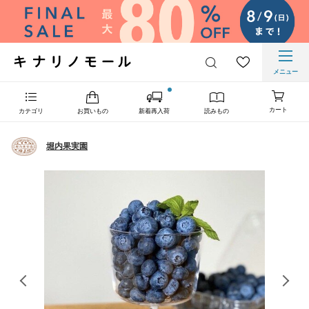
メニュー
カート
カテゴリ
お買いもの
新着再入荷
読みもの
堀内果実園