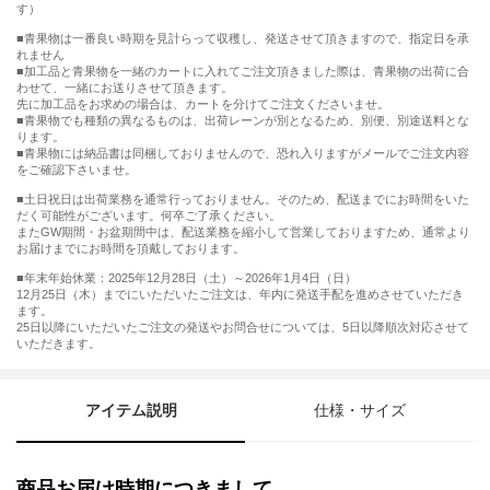
す）
■青果物は一番良い時期を見計らって収穫し、発送させて頂きますので、指定日を承
れません
■加工品と青果物を一緒のカートに入れてご注文頂きました際は、青果物の出荷に合
わせて、一緒にお送りさせて頂きます。
先に加工品をお求めの場合は、カートを分けてご注文くださいませ。
■青果物でも種類の異なるものは、出荷レーンが別となるため、別便、別途送料とな
ります。
■青果物には納品書は同梱しておりませんので、恐れ入りますがメールでご注文内容
をご確認下さいませ。
■土日祝日は出荷業務を通常行っておりません。そのため、配送までにお時間をいた
だく可能性がございます。何卒ご了承ください。
またGW期間・お盆期間中は、配送業務を縮小して営業しておりますため、通常より
お届けまでにお時間を頂戴しております。
■年末年始休業：2025年12月28日（土）～2026年1月4日（日）
12月25日（木）までにいただいたご注文は、年内に発送手配を進めさせていただき
ます。
25日以降にいただいたご注文の発送やお問合せについては、5日以降順次対応させて
いただきます。
アイテム説明
仕様・サイズ
商品お届け時期につきまして