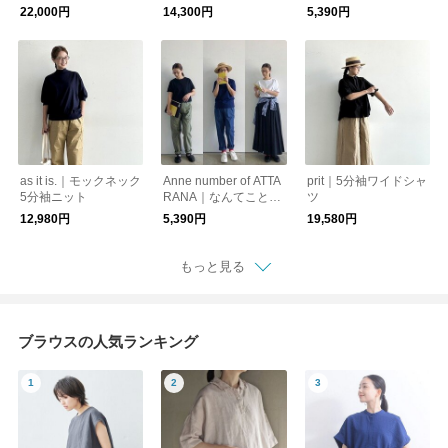
リネンで作りました』
22,000円
14,300円
5,390円
as it is.｜モックネック
Anne number of ATTA
prit｜5分袖ワイドシャ
5分袖ニット
RANA｜なんてことな
ツ
いTシャツ
12,980円
5,390円
19,580円
もっと見る
ブラウスの人気ランキング