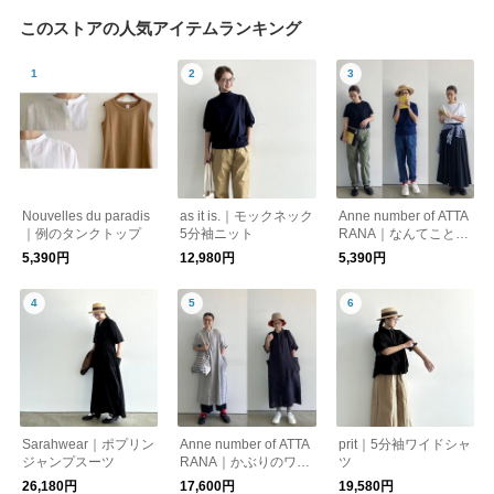
このストアの人気アイテムランキング
Nouvelles du paradis
as it is.｜モックネック
Anne number of ATTA
｜例のタンクトップ
5分袖ニット
RANA｜なんてことな
いTシャツ
5,390円
12,980円
5,390円
Sarahwear｜ポプリン
Anne number of ATTA
prit｜5分袖ワイドシャ
ジャンプスーツ
RANA｜かぶりのワン
ツ
ピース
26,180円
17,600円
19,580円