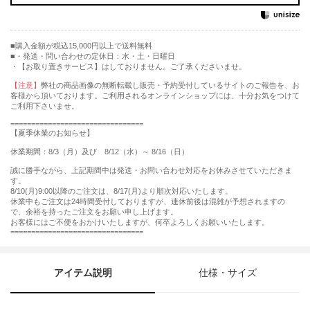
購入金額が税込15,000円以上で送料無料
・発送・問い合わせの定休日：水・土・日曜日
・【お取り置きサービス】はしておりません。ご了承くださいませ。
【注意】
弊社の商品画像の無断転載し販売・予約受付しているサイトのご報告を、お
客様から頂いております。ご利用されるオンラインショップには、十分お気をつけて
ご利用下さいませ。
================================
【夏季休業のお知らせ】
休業期間：8/3（月）及び 8/12（水）～ 8/16（日）
誠に勝手ながら、上記期間中は発送・お問い合わせ対応をお休みさせていただきま
す。
8/10(月)9:00以降のご注文は、8/17(月)より順次対応いたします。
休業中もご注文は24時間受付しておりますが、連休前後は混雑が予想されますの
で、余裕を持ったご注文をお願い申し上げます。
お客様にはご不便をおかけいたしますが、何卒よろしくお願いいたします。
================================
アイテム説明
仕様・サイズ