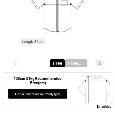
Length
59cm
Free
Free(cm)
158cm 51kgRecommended
Free(cm)
Find out more on your body type