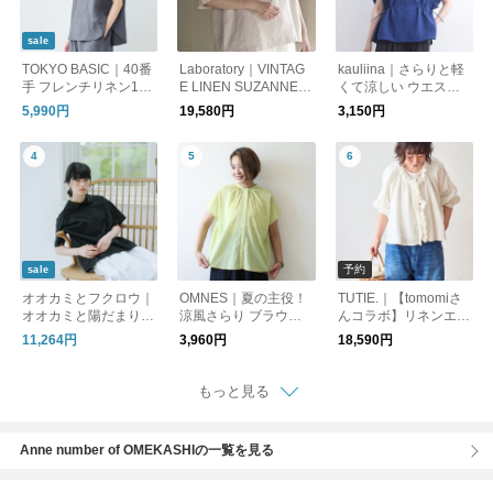
sale
TOKYO BASIC｜40番
Laboratory｜VINTAG
kauliina｜さらりと軽
手 フレンチリネン10
E LINEN SUZANNE P
くて涼しい ウエスト
0％ Tブラウス｜リネ
ULL OVER
ドロストブラウス
5,990円
19,580円
3,150円
ンシャツ リネンブラ
ウス シャツブラウス
予約
sale
オオカミとフクロウ｜
OMNES｜夏の主役！
TUTIE.｜【tomomiさ
オオカミと陽だまり森
涼風さらり ブラウス
んコラボ】リネンエア
の一日“ブラウス”・TY
半袖シャツ
ーウォッシュフリルブ
11,264円
3,960円
18,590円
-26061
ラウス / 9月下旬発送 /
受注再販売 /長袖シャ
ツ
もっと見る
Anne number of OMEKASHIの一覧を見る