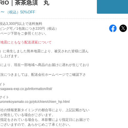
ARIO｜茶茶急須 丸
円～
50%OFF
税込3,300円以上で送料無料
ピング可／1包装につき220円（税込）
品ページ下部をご参照ください。
本地震にともなう配送遅延について
火）に発生しました熊本地震により、被災された皆様に謹ん
申し上げます。
響により、現在一部地域へ商品のお届けに遅れが生じており
状況につきましては、配送会社ホームページでご確認下さ
イト
sagawa-exp.co.jp/information/list/
サイト
kuronekoyamato.co.jp/ytc/chien/chien_hp.html
会社の情報更新タイミングの都合等により、上記記載がない
延が発生している場合がございます。
日指定をされている場合も、本影響により指定日にお届けで
がございますので、あらかじめご了承ください。