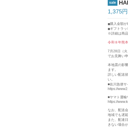
H
sale
1,375
購入金額が
ギフトラッ
※詳細は商
令和８年熊
7月28日（
でお見舞い
本地震の影
ます。
詳しい配送
い。
■佐川急便サ
https://www2.
■ヤマト運輸
https://www.
なお、配送
地域でも遅
また、配達
きない場合