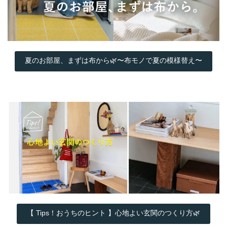
夏のお部屋、まずは布から🌿〜布モノで夏の模様替え〜
【 Tips！おうちのヒント 】心地よい玄関のつくり方🌿