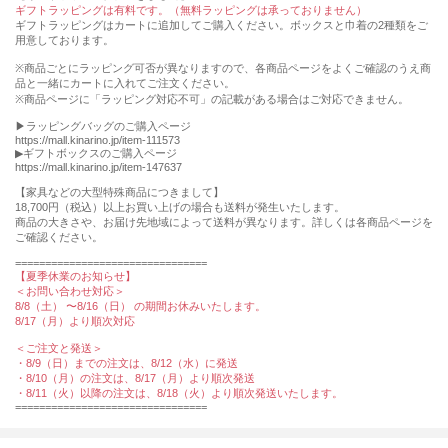
ギフトラッピングは有料です。（無料ラッピングは承っておりません）
ギフトラッピングはカートに追加してご購入ください。ボックスと巾着の2種類をご
用意しております。
※商品ごとにラッピング可否が異なりますので、各商品ページをよくご確認のうえ商
品と一緒にカートに入れてご注文ください。
※商品ページに「ラッピング対応不可」の記載がある場合はご対応できません。
▶︎ラッピングバッグのご購入ページ
https://mall.kinarino.jp/item-111573
▶︎ギフトボックスのご購入ページ
https://mall.kinarino.jp/item-147637
【家具などの⼤型特殊商品につきまして】
18,700円（税込）以上お買い上げの場合も送料が発⽣いたします。
商品の⼤きさや、お届け先地域によって送料が異なります。詳しくは各商品ページを
ご確認ください。
================================
【夏季休業のお知らせ】
＜お問い合わせ対応＞
8/8（土） 〜8/16（日） の期間お休みいたします。
8/17（月）より順次対応
＜ご注文と発送＞
・8/9（日）までの注文は、8/12（水）に発送
・8/10（月）の注文は、8/17（月）より順次発送
・8/11（火）以降の注文は、8/18（火）より順次発送いたします。
================================