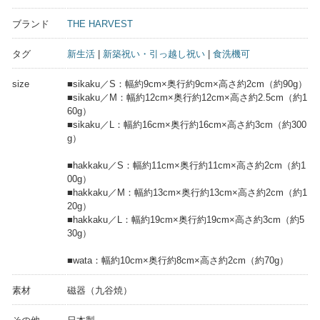
ブランド
THE HARVEST
タグ
新生活
|
新築祝い・引っ越し祝い
|
食洗機可
size
■sikaku／S：幅約9cm×奥行約9cm×高さ約2cm（約90g）
■sikaku／M：幅約12cm×奥行約12cm×高さ約2.5cm（約1
60g）
■sikaku／L：幅約16cm×奥行約16cm×高さ約3cm（約300
g）
■hakkaku／S：幅約11cm×奥行約11cm×高さ約2cm（約1
00g）
■hakkaku／M：幅約13cm×奥行約13cm×高さ約2cm（約1
20g）
■hakkaku／L：幅約19cm×奥行約19cm×高さ約3cm（約5
30g）
■wata：幅約10cm×奥行約8cm×高さ約2cm（約70g）
素材
磁器（九谷焼）