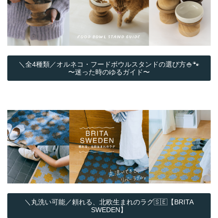
＼全4種類／オルネコ・フードボウルスタンドの選び方🍚🐾
〜迷った時のゆるガイド〜
＼丸洗い可能／頼れる、北欧生まれのラグ🇸🇪【BRITA
SWEDEN】