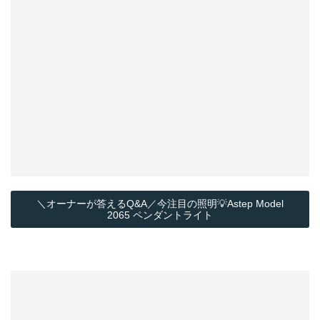
＼オーナーが答えるQ&A／今注目の照明💡Astep Model
2065 ペンダントライト