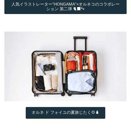
人気イラストレーター"HONGAMA"×オルネコの​コラボレー
ション 第二弾 🐈‍⬛🐾
オルネ ド フォイユの夏旅じたく🌻🧳