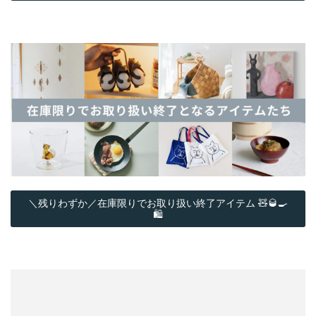
＼残りわずか／在庫限りでお取り扱い終了アイテム 🧸🥃🍳
🛍️