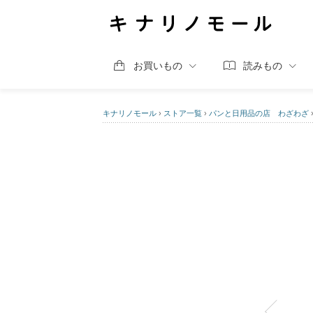
お買いもの
読みもの
キナリノモール
›
ストア一覧
›
パンと日用品の店 わざわざ