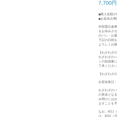
7,700円
購入金額が税
お盆休み期
外部委託倉
をお休みさ
のパン・お
下記の日程
よろしくお
【わざわざ
わざわざの
ンの焼成量
了承くださ
【わざわざ
出荷休業日：8
わざわざの
の発送とな
み明けには
ますことを
なお、8/1
は、8/10