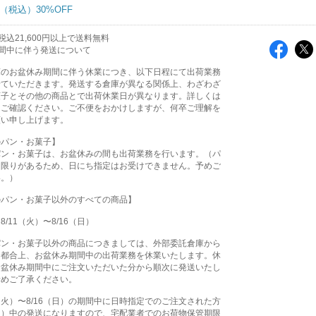
30%OFF
込21,600円以上で送料無料
間中に伴う発送について
庫のお盆休み期間に伴う休業につき、以下日程にて出荷業務
せていただきます。発送する倉庫が異なる関係上、わざわざ
菓子とその他の商品とで出荷休業日が異なります。詳しくは
をご確認ください。ご不便をおかけしますが、何卒ご理解を
願い申し上げます。
のパン・お菓子】
パン・お菓子は、お盆休みの間も出荷業務を行います。（パ
に限りがあるため、日にち指定はお受けできません。予めご
い。）
のパン・お菓子以外のすべての商品】
/11（火）〜8/16（日）
パン・お菓子以外の商品につきましては、外部委託倉庫から
る都合上、お盆休み期間中の出荷業務を休業いたします。休
お盆休み期間中にご注文いただいた分から順次に発送いたし
予めご了承ください。
1（火）〜8/16（日）の期間中に日時指定でのご注文された方
（月）中の発送になりますので、宅配業者でのお荷物保管期限