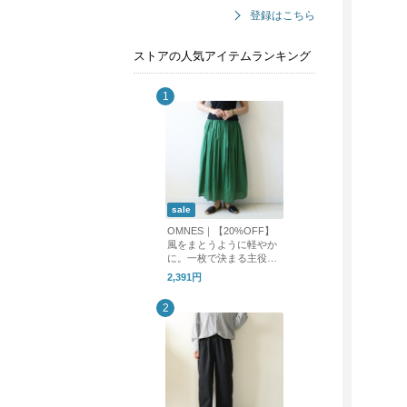
登録はこちら
ストアの人気アイテムランキング
sale
OMNES｜【20%OFF】
風をまとうように軽やか
に。一枚で決まる主役ロ
ングスカート
2,391円