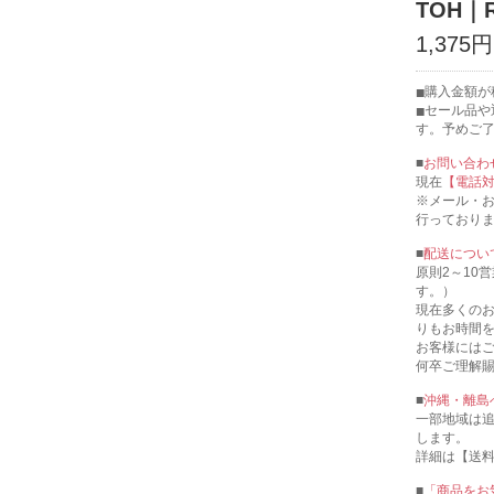
TOH｜
1,375
購入金額が税
セール品や
す。予めご
■
お問い合わ
現在
【電話
※メール・
行っており
■
配送につい
原則2～10
す。）
現在多くの
りもお時間
お客様には
何卒ご理解
■
沖縄・離島
一部地域は
します。
詳細は【送
■
「商品をお