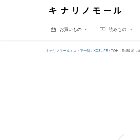
お買いもの
読みもの
キナリノモール
›
ストア一覧
›
KOZLIFE
›
TOH｜Re50 ボ