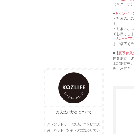
（※クーポ
■
キャンペー
・対象のポ
ト！
・対象のポ
てお届けし
・
SUMMER
まで幅広く
■
【夏季休業
休業期間：8/1
上記期間中
み、お問合
お支払い方法について
クレジットカード決済、コンビ二決
済、ネットバンキングに対応してい