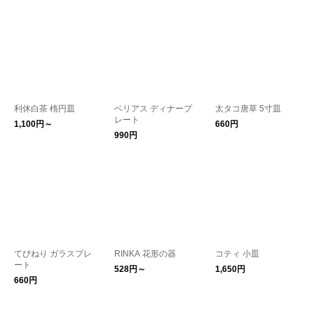
利休白茶 楕円皿
ベリアス ディナープ
太タコ唐草 5寸皿
レート
1,100円～
660円
990円
てびねり ガラスプレ
RINKA 花形の器
コティ 小皿
ート
528円～
1,650円
660円