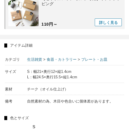
ピング
詳しく
見る
110円～
アイテム詳細
カテゴリ
生活雑貨
>
食器・カトラリー
>
プレート・お皿
サイズ
S：幅21×奥行12×縦1.4cm
L：幅24.5×奥行15.5×縦1.4cm
素材
チーク（オイル仕上げ）
備考
自然素材の為、木目や色合いに個体差があります。
色とサイズ
S