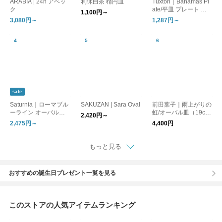
ARABIA | 24h アベッ
利休白茶 楕円皿
Tuxton｜Bahamas Pl
ク
ate/平皿 プレート ダ
1,100円～
イナーウェア
3,080円～
1,287円～
sale
Saturnia｜ローマブル
SAKUZAN | Sara Oval
前田葉子｜雨上がりの
ーライン オーバルプ
虹/オーバル皿（19c
2,420円～
レート
m）
2,475円～
4,400円
もっと見る
おすすめの誕生日プレゼント一覧を見る
このストアの人気アイテムランキング