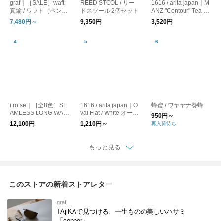
graf｜［SALE］waft
REED STOOL / リー
1616 / arita japan｜M
真鍮 / ワフト（ペンダ
ドスツール 2個セット
ANZ "Contour" Tea Cu
ントライト・照明）
p / ティーカップ
7,480円～
9,350円
3,520円
i ro se｜［全8色］SE
1616 / arita japan｜O
蜂蜜 / ワヤヤナ養蜂
AMLESS LONG WAL
val Flat / White オーバ
950円～
LET 長財布
ルプレート お皿
12,100円
1,210円～
再入荷待ち
もっと見る
このストアの新着ストアレター
graf
TAjiKAで見つける、一生ものの美しいハサミ
「copper」