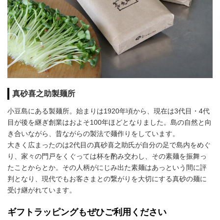
真砂喜之助製麺所
小豆島にある製麺所。始まりは1920年頃から、現在は3代目・4代
目が後を継ぎ創業はおよそ100年ほどとなりました。島の自然と向
き合いながら、昔ながらの製法で麺作りをしています。
大きく広まったのは2代目の真砂喜之助氏が自分の足で島内をめぐ
り、家々の門戸をくぐっては杯を酌み交わし、その素麺を振舞っ
たことからとか。その人柄がにじみ出た素麺はあっという間に評
判となり、現代でもお客さまとの繋がりを大切にする真砂の麺に
受け継がれています。
ギフトラッピングもぜひご利用ください