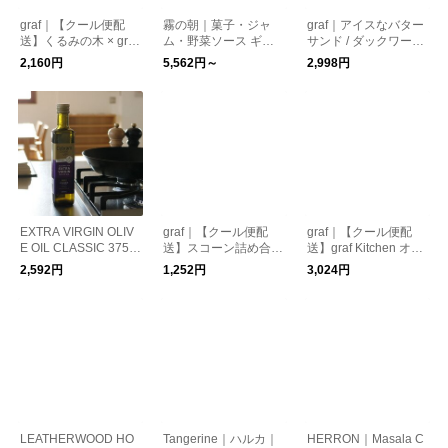
graf｜【クール便配
霧の朝｜菓子・ジャ
graf｜アイスなバター
送】くるみの木 × graf
ム・野菜ソース ギフ
サンド / ダックワーズ
奈良カヌレ
トセット | お中元
6種セット graf kitchen
2,160円
5,562円～
2,998円
EXTRA VIRGIN OLIV
graf｜【クール便配
graf｜【クール便配
E OIL CLASSIC 375m
送】スコーン詰め合わ
送】graf Kitchen オリ
l｜エキストラバージ
せ
ジナル カヌレアソー
2,592円
1,252円
3,024円
ンオリーブオイル｜C
トBOX
obram Estate
LEATHERWOOD HO
Tangerine｜ハルカ｜
HERRON｜Masala C