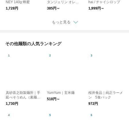
NEY 140g 蜂蜜
タンジェリン オレン
hai / チャイシロップ
ジジュース
1,728円
385円～
1,999円～
もっと見る
その他麺類の人気ランキング
真砂喜之助製麺所｜手
YumYum｜玄米麺
桜井食品｜純正ラーメ
延べそうめん（素麺）
ン 5食パック
518円～
1kg
1,730円
972円