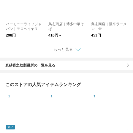
ハーモニーライフジャ
鳥志商店｜博多中華そ
鳥志商店｜激辛ラーメ
パン｜モロヘイヤヌー
ば
ン 朱
ドル
298円
410円～
453円
もっと見る
真砂喜之助製麺所の一覧を見る
このストアの人気アイテムランキング
sale