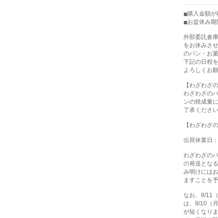
購入金額が税
お盆休み期
外部委託倉
をお休みさ
のパン・お
下記の日程
よろしくお
【わざわざ
わざわざの
ンの焼成量
了承くださ
【わざわざ
出荷休業日：8
わざわざの
の発送とな
み明けには
ますことを
なお、8/1
は、8/10
が短くなり