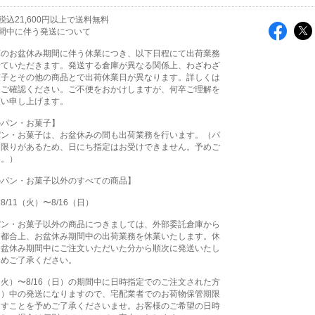
込21,600円以上で送料無料
間中に伴う発送について
庫のお盆休み期間に伴う休業につき、以下日程にて出荷業務
せていただきます。発送する倉庫が異なる関係上、わざわざ
菓子とその他の商品とで出荷休業日が異なります。詳しくは
をご確認ください。ご不便をおかけしますが、何卒ご理解を
願い申し上げます。
のパン・お菓子】
パン・お菓子は、お盆休みの間も出荷業務を行います。（パ
に限りがあるため、日にち指定はお受けできません。予めご
い。）
のパン・お菓子以外のすべての商品】
/11（火）〜8/16（日）
パン・お菓子以外の商品につきましては、外部委託倉庫から
る都合上、お盆休み期間中の出荷業務を休業いたします。休
お盆休み期間中にご注文いただいた分から順次に発送いたし
予めご了承ください。
1（火）〜8/16（日）の期間中に日時指定でのご注文された方
（月）中の発送になりますので、宅配業者でのお荷物保管期限
ますことを予めご了承くださいませ。お客様のご希望の日時