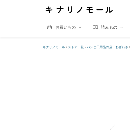
お買いもの
読みもの
キナリノモール
›
ストア一覧
›
パンと日用品の店 わざわざ