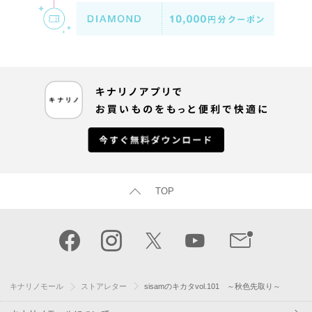
TOP
キナリノモール
ストアレター
sisamのキカタvol.101 ～秋色先取り～