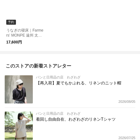
予約
うなぎの寝床｜Farme
rs’ MONPE 遠州 太畝
コーデュロイ
17,600円
このストアの新着ストアレター
パンと日用品の店 わざわざ
【再入荷】夏でもかぶれる、リネンのニット帽
2026/08/05
パンと日用品の店 わざわざ
着回し自由自在、わざわざのリネンTシャツ
2026/07/25