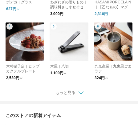
ボデガ｜グラス
わざわざの贈りもの｜
HASAMI PORCELAIN
調味料さしすせそセッ
｜【乙なもの】マグカ
627円～
ト【ギフト】
ップ Mサイズ
3,000円
2,310円
木村硝子店｜ヒップ
木屋｜爪切
九鬼産業｜九鬼黒ごま
カクテルプレート
ラテ
1,100円～
2,530円～
324円～
もっと見る
このストアの新着アイテム