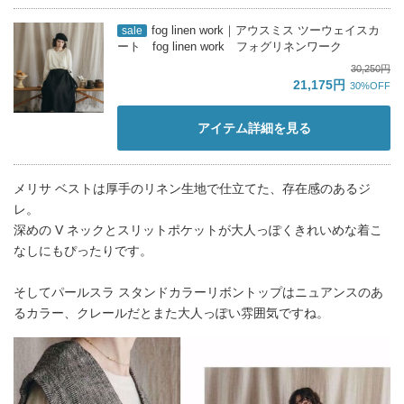
fog linen work｜アウスミス ツーウェイスカ
sale
ート fog linen work フォグリネンワーク
30,250円
21,175円
30%OFF
アイテム詳細を見る
メリサ ベストは厚手のリネン生地で仕立てた、存在感のあるジ
レ。
深めの V ネックとスリットポケットが大人っぽくきれいめな着こ
なしにもぴったりです。
そしてパールスラ スタンドカラーリボントップはニュアンスのあ
るカラー、クレールだとまた大人っぽい雰囲気ですね。