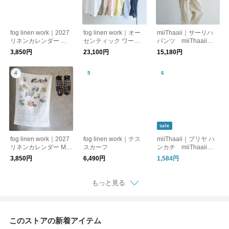
fog linen work｜2027
fog linen work｜オー
miiThaaii｜サーリハ
リネンカレンダー イ
センティック ワーク
パンツ miiThaaii
ザベルボワノ fog lin
シャツ fog linen wor
ミーターイー
3,850円
23,100円
15,180円
en work フォグリネ
k フォグリネンワー
ンワーク
ク
sale
fog linen work｜2027
fog linen work｜テス
miiThaaii｜プリヤ ハ
リネンカレンダー MIS
スカーフ
ンカチ miiThaaii
ATO OGIHARA fog li
ミーターイー
3,850円
6,490円
1,584円
nen work フォグリ
ネンワーク
もっと見る
このストアの新着アイテム