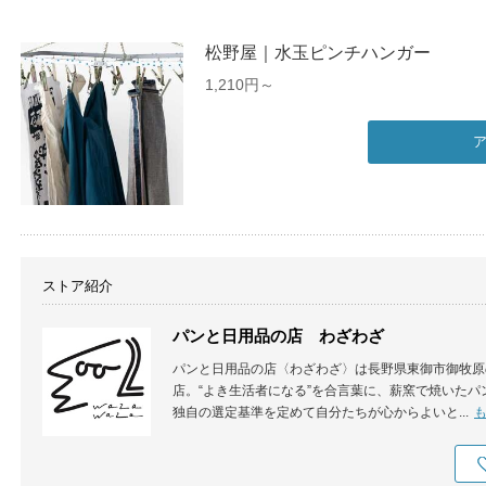
松野屋｜水玉ピンチハンガー
1,210円～
ストア紹介
パンと日用品の店 わざわざ
パンと日用品の店〈わざわざ〉は長野県東御市御牧原
店。“よき生活者になる”を合言葉に、薪窯で焼いた
独自の選定基準を定めて自分たちが心からよいと...