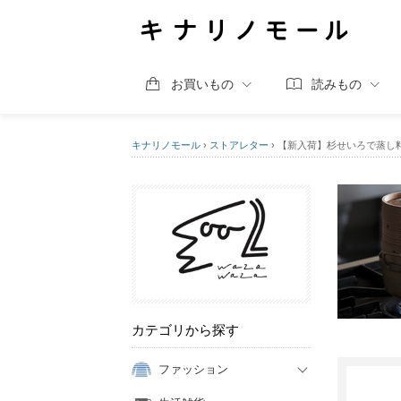
お買いもの
読みもの
キナリノモール
›
ストアレター
›
【新入荷】杉せいろで蒸し
カテゴリから探す
ファッション