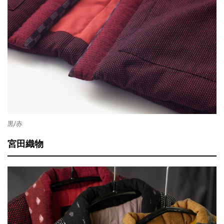
黒/赤
宮田織物