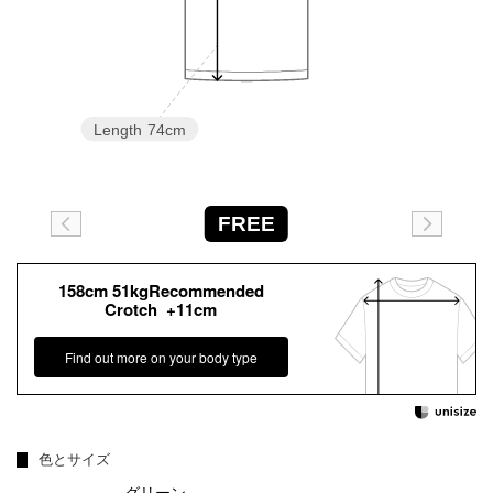
Length
74cm
FREE
158cm 51kgRecommended
Crotch +11cm
Find out more on your body type
色とサイズ