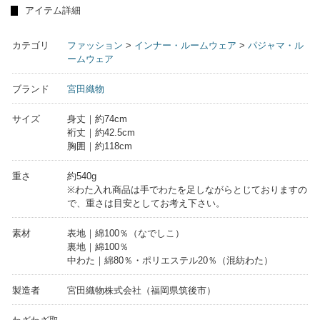
アイテム詳細
カテゴリ
ファッション
>
インナー・ルームウェア
>
パジャマ・ル
ームウェア
ブランド
宮田織物
サイズ
身丈｜約74cm
裄丈｜約42.5cm
胸囲｜約118cm
重さ
約540g
※わた入れ商品は手でわたを足しながらとじておりますの
で、重さは目安としてお考え下さい。
素材
表地｜綿100％（なでしこ）
裏地｜綿100％
中わた｜綿80％・ポリエステル20％（混紡わた）
製造者
宮田織物株式会社（福岡県筑後市）