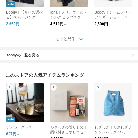
sale
Boody｜【サイズ選べ
joha｜メリノウール・
Boody｜シームフリー
る】スムージング シ
シルク ヒップスター
アンダーショート 2イ
ョートパンツ ボクサ
（ショーツ）
ンチ
2,659円
4,510円～
2,500円
ーパンツ シームレス
インナー 下着 肌着 ブ
ーディー
もっと見る
Boodyの一覧を見る
このストアの人気アイテムランキング
sale
ボデガ｜グラス
わざわざの贈りもの｜
わざわざ｜わざわざザ
調味料さしすせそセッ
ンシンバッグ SSサイ
627円～
ト【ギフト】
ズ 【エコバッグ】