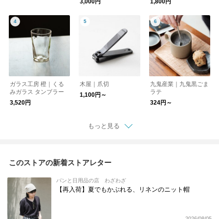
3,000円
1,800円
【バッグ】
ガラス工房 橙｜くる
木屋｜爪切
九鬼産業｜九鬼黒ごま
みガラス タンブラー
ラテ
1,100円～
3,520円
324円～
もっと見る
このストアの新着ストアレター
パンと日用品の店 わざわざ
【再入荷】夏でもかぶれる、リネンのニット帽
2026/08/05