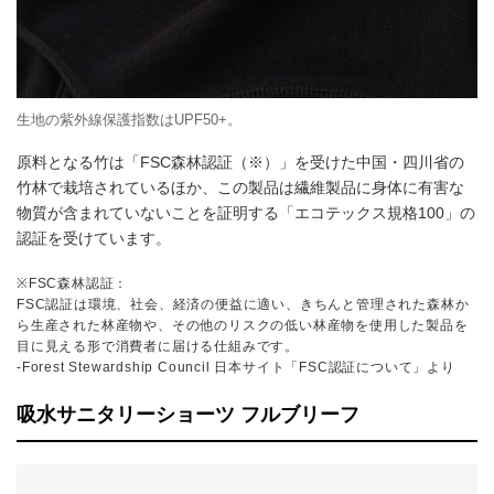
生地の紫外線保護指数はUPF50+。
原料となる竹は「FSC森林認証（※）」を受けた中国・四川省の
竹林で栽培されているほか、この製品は繊維製品に身体に有害な
物質が含まれていないことを証明する「エコテックス規格100」の
認証を受けています。
※FSC森林認証：
FSC認証は環境、社会、経済の便益に適い、きちんと管理された森林か
ら生産された林産物や、その他のリスクの低い林産物を使用した製品を
目に見える形で消費者に届ける仕組みです。
-Forest Stewardship Council 日本サイト「FSC認証について」より
吸水サニタリーショーツ フルブリーフ