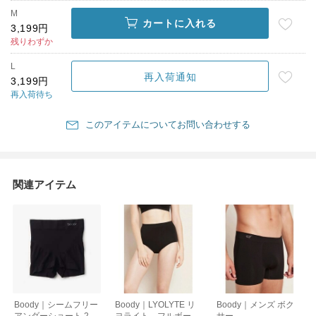
M
カートに入れる
3,199円
残りわずか
L
再入荷通知
3,199円
再入荷待ち
このアイテムについてお問い合わせする
関連アイテム
Boody｜シームフリー
Boody｜LYOLYTE リ
Boody｜メンズ ボク
アンダーショート 2イ
ヨライト フルボーイ
サー