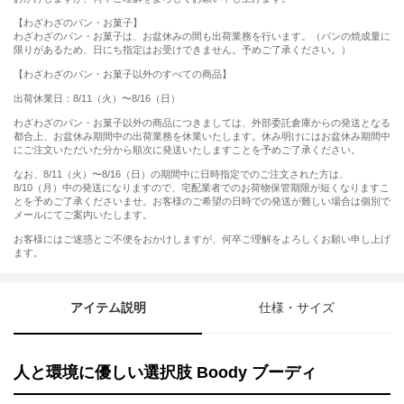
【わざわざのパン・お菓子】
わざわざのパン・お菓子は、お盆休みの間も出荷業務を行います。（パンの焼成量に
限りがあるため、日にち指定はお受けできません。予めご了承ください。）
【わざわざのパン・お菓子以外のすべての商品】
出荷休業日：8/11（火）〜8/16（日）
わざわざのパン・お菓子以外の商品につきましては、外部委託倉庫からの発送となる
都合上、お盆休み期間中の出荷業務を休業いたします。休み明けにはお盆休み期間中
にご注文いただいた分から順次に発送いたしますことを予めご了承ください。
なお、8/11（火）〜8/16（日）の期間中に日時指定でのご注文された方は、
8/10（月）中の発送になりますので、宅配業者でのお荷物保管期限が短くなりますこ
とを予めご了承くださいませ。お客様のご希望の日時での発送が難しい場合は個別で
メールにてご案内いたします。
お客様にはご迷惑とご不便をおかけしますが、何卒ご理解をよろしくお願い申し上げ
ます。
アイテム説明
仕様・サイズ
人と環境に優しい選択肢 Boody ブーディ