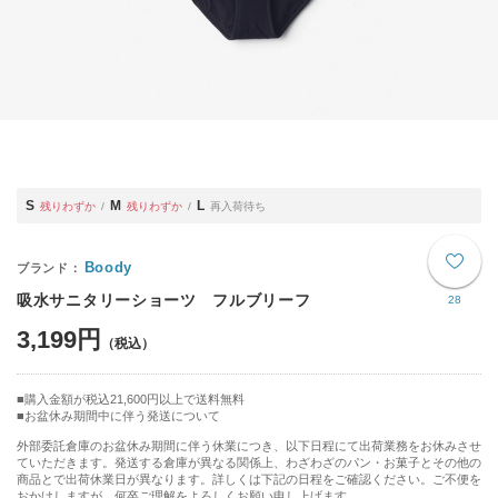
S
M
L
残りわずか
残りわずか
再入荷待ち
Boody
吸水サニタリーショーツ フルブリーフ
28
3,199円
購入金額が税込21,600円以上で送料無料
お盆休み期間中に伴う発送について
外部委託倉庫のお盆休み期間に伴う休業につき、以下日程にて出荷業務をお休みさせ
ていただきます。発送する倉庫が異なる関係上、わざわざのパン・お菓子とその他の
商品とで出荷休業日が異なります。詳しくは下記の日程をご確認ください。ご不便を
おかけしますが、何卒ご理解をよろしくお願い申し上げます。