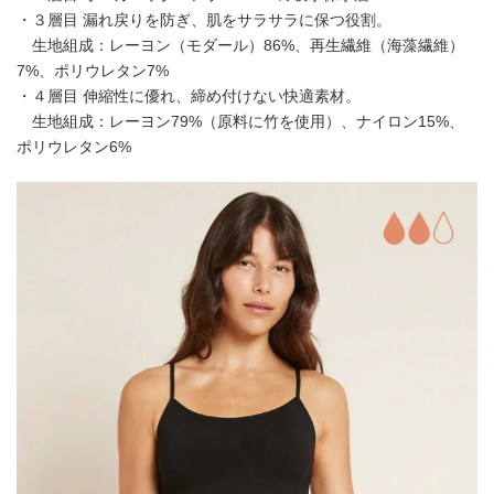
・３層目 漏れ戻りを防ぎ、肌をサラサラに保つ役割。
生地組成：レーヨン（モダール）86%、再生繊維（海藻繊維）
7%、ポリウレタン7%
・４層目 伸縮性に優れ、締め付けない快適素材。
生地組成：レーヨン79%（原料に竹を使用）、ナイロン15%、
ポリウレタン6%