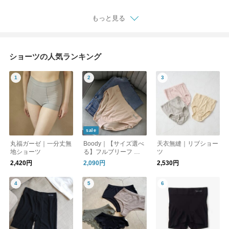
もっと見る
ショーツの人気ランキング
sale
丸福ガーゼ｜一分丈無
Boody｜【サイズ選べ
天衣無縫｜リブショー
地ショーツ
る】フルブリーフ ハ
ツ
イウエスト シームレ
2,420円
2,090円
2,530円
ス 下着 肌着 ショーツ
インナー 肌着 パンツ
ギフト ブーディー