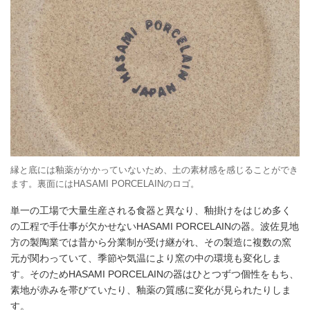
縁と底には釉薬がかかっていないため、土の素材感を感じることができ
ます。裏面にはHASAMI PORCELAINのロゴ。
単一の工場で大量生産される食器と異なり、釉掛けをはじめ多く
の工程で手仕事が欠かせないHASAMI PORCELAINの器。波佐見地
方の製陶業では昔から分業制が受け継がれ、その製造に複数の窯
元が関わっていて、季節や気温により窯の中の環境も変化しま
す。そのためHASAMI PORCELAINの器はひとつずつ個性をもち、
素地が赤みを帯びていたり、釉薬の質感に変化が見られたりしま
す。