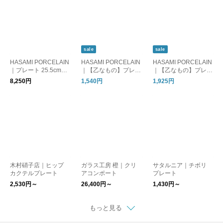
sale
sale
HASAMI PORCELAIN
HASAMI PORCELAIN
HASAMI PORCELAIN
｜プレート 25.5cm
｜【乙なもの】プレー
｜【乙なもの】プレー
【お皿】
ト 14.5cm
ト 18.5cm
8,250円
1,540円
1,925円
木村硝子店｜ヒップ
ガラス工房 橙｜クリ
サタルニア｜チボリ
カクテルプレート
アコンポート
プレート
2,530円～
26,400円～
1,430円～
もっと見る