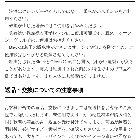
・洗浄はクレンザーやたわしではなく、柔らかいスポンジをご利
用ください。
・破損が生じた場合にはご使用をおやめください。
・食器洗い乾燥機と電子レンジはご使用可能です。直火、オーブ
ン、グリルでのご使用はお控えください。
・Blackは若干の吸水性がございます、シミや匂いを防ぐため、ご
使用後はしっかりと乾燥させてください。
・釉掛けされたBlackとGloss Grayには貫入（細かい亀裂）が入る
ことがあります。貫入は釉掛けされた商品の特性ですので商品不
良ではありません。また人体にも影響はありません。
返品・交換についての注意事項
お客様都合での返品、交換につきましては配送料をお客様のご負
担でお願いいたします。未使用であり、かつ梱包材等が購入時と
同じ状態の商品のみ、返品を受け付けております。商品が到着し
開封後、必ずサイズ・素材等をご確認くださいませ。未使用品で
あっても、大きさ、デザインもしくは色のイメージ違いや乙なも