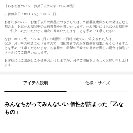
【わざわざのパン・お菓子以外のすべての商品】
出荷休業日：8/11（火）〜8/16（日）
わざわざのパン・お菓子以外の商品につきましては、外部委託倉庫からの発送となる
都合上、お盆休み期間中の出荷業務を休業いたします。休み明けにはお盆休み期間中
にご注文いただいた分から順次に発送いたしますことを予めご了承ください。
なお、8/11（火）〜8/16（日）の期間中に日時指定でのご注文された方は、
8/10（月）中の発送になりますので、宅配業者でのお荷物保管期限が短くなりますこ
とを予めご了承くださいませ。お客様のご希望の日時での発送が難しい場合は個別で
メールにてご案内いたします。
お客様にはご迷惑とご不便をおかけしますが、何卒ご理解をよろしくお願い申し上げ
ます。
アイテム説明
仕様・サイズ
みんなちがってみんないい 個性が詰まった「乙な
もの」