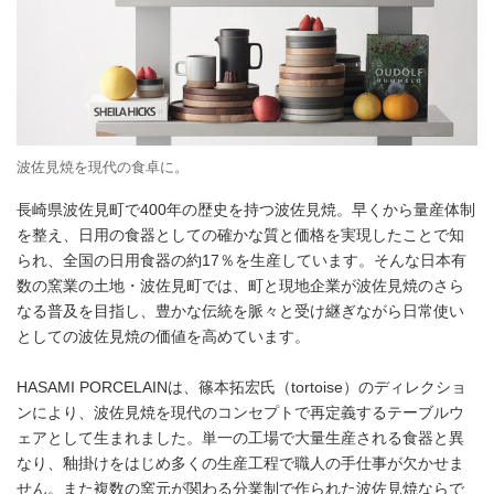
波佐見焼を現代の食卓に。
長崎県波佐見町で400年の歴史を持つ波佐見焼。早くから量産体制
を整え、日用の食器としての確かな質と価格を実現したことで知
られ、全国の日用食器の約17％を生産しています。そんな日本有
数の窯業の土地・波佐見町では、町と現地企業が波佐見焼のさら
なる普及を目指し、豊かな伝統を脈々と受け継ぎながら日常使い
としての波佐見焼の価値を高めています。
HASAMI PORCELAINは、篠本拓宏氏（tortoise）のディレクショ
ンにより、波佐見焼を現代のコンセプトで再定義するテーブルウ
ェアとして生まれました。単一の工場で大量生産される食器と異
なり、釉掛けをはじめ多くの生産工程で職人の手仕事が欠かせま
せん。また複数の窯元が関わる分業制で作られた波佐見焼ならで