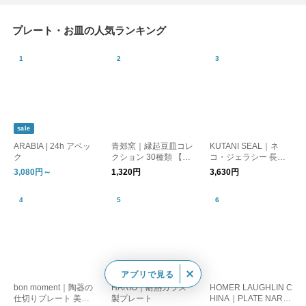
プレート・お皿の人気ランキング
sale
ARABIA | 24h アベッ
青郊窯｜縁起豆皿コレ
KUTANI SEAL｜ネ
ク
クション 30種類 【九
コ・ジェラシー 長角
谷焼・和食器】【ギフ
皿 取り皿【猫グッ
3,080円～
1,320円
3,630円
ト】【パンダ柄】
ズ】【九谷焼】【プレ
ゼント】
アプリで見る
bon moment｜陶器の
HARIO｜耐熱ガラス
HOMER LAUGHLIN C
仕切りプレート 美濃
製プレート
HINA｜PLATE NARR