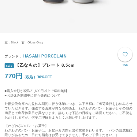
左：Black 右：Gloss Gray
HASAMI PORCELAIN
【乙なもの】プレート 8.5cm
156
sale
770円
30%OFF
購入金額が税込21,600円以上で送料無料
お盆休み期間中に伴う発送について
外部委託倉庫のお盆休み期間に伴う休業につき、以下日程にて出荷業務をお休みさせ
ていただきます。発送する倉庫が異なる関係上、わざわざのパン・お菓子とその他の
商品とで出荷休業日が異なります。詳しくは下記の日程をご確認ください。ご不便を
おかけしますが、何卒ご理解をよろしくお願い申し上げます。
【わざわざのパン・お菓子】
わざわざのパン・お菓子は、お盆休みの間も出荷業務を行います。（パンの焼成量に
限りがあるため、日にち指定はお受けできません。予めご了承ください。）