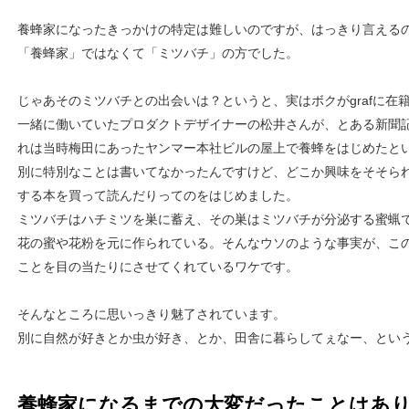
養蜂家になったきっかけの特定は難しいのですが、はっきり言える
「養蜂家」ではなくて「ミツバチ」の方でした。
じゃあそのミツバチとの出会いは？というと、実はボクがgrafに在
一緒に働いていたプロダクトデザイナーの松井さんが、とある新聞
れは当時梅田にあったヤンマー本社ビルの屋上で養蜂をはじめたとい
別に特別なことは書いてなかったんですけど、どこか興味をそそら
する本を買って読んだりってのをはじめました。
ミツバチはハチミツを巣に蓄え、その巣はミツバチが分泌する蜜蝋
花の蜜や花粉を元に作られている。そんなウソのような事実が、こ
ことを目の当たりにさせてくれているワケです。
そんなところに思いっきり魅了されています。
別に自然が好きとか虫が好き、とか、田舎に暮らしてぇなー、とい
養蜂家になるまでの大変だったことはあ