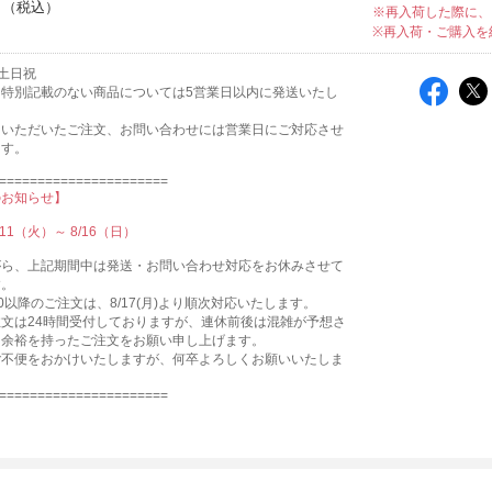
～
※再入荷した際に、
※再入荷・ご購入を
土日祝
て特別記載のない商品については5営業日以内に発送いたし
にいただいたご注文、お問い合わせには営業日にご対応させ
ます。
======================
のお知らせ】
11（火）～ 8/16（日）
がら、上記期間中は発送・お問い合わせ対応をお休みさせて
す。
12:00以降のご注文は、8/17(月)より順次対応いたします。
文は24時間受付しておりますが、連休前後は混雑が予想さ
、余裕を持ったご注文をお願い申し上げます。
ご不便をおかけいたしますが、何卒よろしくお願いいたしま
======================