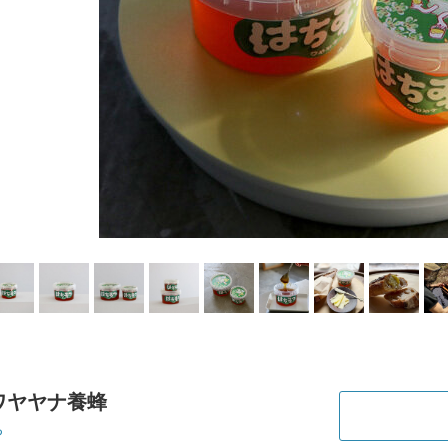
 ワヤヤナ養蜂
ち