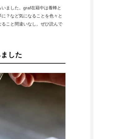
ました。graf在籍中は養蜂と
界に？など気になることを色々と
なること間違いなし。ぜひ読んで
みました