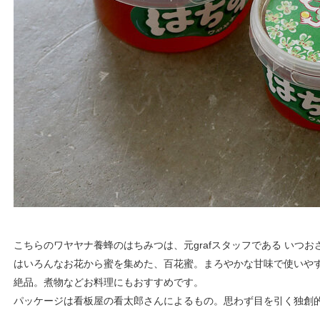
こちらのワヤヤナ養蜂のはちみつは、元grafスタッフである いつ
はいろんなお花から蜜を集めた、百花蜜。まろやかな甘味で使いや
絶品。煮物などお料理にもおすすめです。
パッケージは看板屋の看太郎さんによるもの。思わず目を引く独創