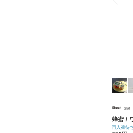
graf
蜂蜜 /
再入荷待