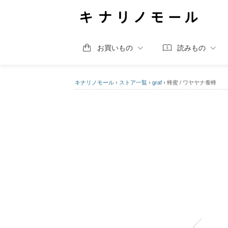
お買いもの
読みもの
キナリノモール
›
ストア一覧
›
graf
›
蜂蜜 / ワヤヤナ養蜂