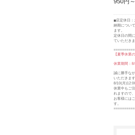
950円
店定休日：
納期につい
ます。
定休日の間
ていただき
==========
【夏季休業
休業期間：8/
誠に勝手な
いただきま
8/10(月)
休業中もご注
れますので
お客様には
す。
==========