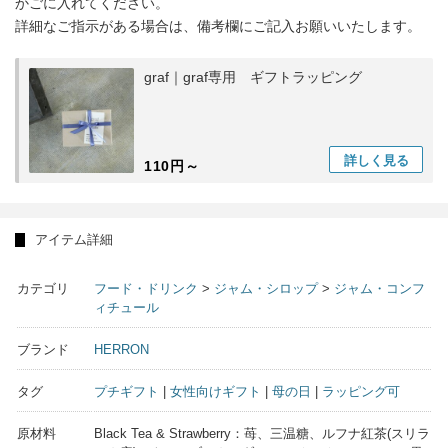
かごに入れてください。
詳細なご指示がある場合は、備考欄にご記入お願いいたします。
graf｜graf専用 ギフトラッピング
詳しく
見る
110円～
アイテム詳細
カテゴリ
フード・ドリンク
>
ジャム・シロップ
>
ジャム・コンフ
ィチュール
ブランド
HERRON
タグ
プチギフト
|
女性向けギフト
|
母の日
|
ラッピング可
原材料
Black Tea & Strawberry：苺、三温糖、ルフナ紅茶(スリラ