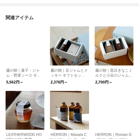
関連アイテム
霧の朝｜菓子・ジャ
霧の朝｜豆ジャムとク
霧の朝｜黒豆きなこミ
ム・野菜ソース ギフ
ッキー ギフトセット |
ルクと小豆のジャム
トセット | お中元
お中元
ギフトセット | お中元
5,562円～
2,376円～
2,700円～
LEATHERWOOD HO
HERRON｜Masala C
HERRON｜Roman D