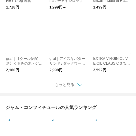
NEY 140g 蜂蜜
hai / チャイシロップ
ukkah・Muoi of Hanoi
/ スパイス塩・ハーブ
1,728円
1,999円～
1,499円
塩
graf｜【クール便配
graf｜アイスなバター
EXTRA VIRGIN OLIV
送】くるみの木 × graf
サンド / ダックワーズ
E OIL CLASSIC 375m
奈良カヌレ
6種セット graf kitchen
l｜エキストラバージ
2,160円
2,998円
2,592円
ンオリーブオイル｜C
obram Estate
もっと見る
ジャム・コンフィチュールの人気ランキング