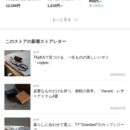
950円～
LET 長財布
ルプレート お皿
12,100円
1,210円～
再入荷待ち
もっと見る
このストアの新着ストアレター
graf
TAjiKAで見つける、一生ものの美しいハサミ
「copper」
2026/08/01
graf
必要なものだけを持つ、身軽の美学。「Vacant」レザ
ーアイテム4選
2026/07/28
graf
暮らしに合わせて選ぶ、TY"Standard"のカップシリー
ズ