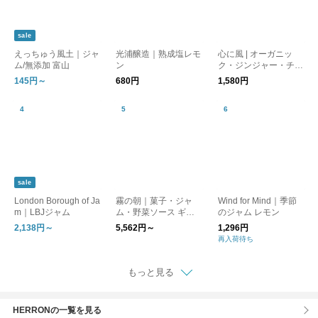
sale
えっちゅう風土｜ジャ
光浦醸造｜熟成塩レモ
心に風 | オーガニッ
ム/無添加 富山
ン
ク・ジンジャー・チャ
イ・シロップ
145円～
680円
1,580円
sale
London Borough of Ja
霧の朝｜菓子・ジャ
Wind for Mind｜季節
m｜LBJジャム
ム・野菜ソース ギフ
のジャム レモン
トセット | お中元
2,138円～
5,562円～
1,296円
再入荷待ち
もっと見る
HERRONの一覧を見る