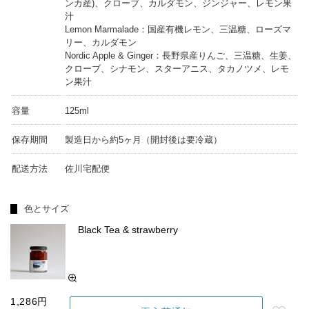
ンカ産)、クローブ、カルダモン、ジンジャー、レモン果
汁
Lemon Marmalade：国産有機レモン、三温糖、ローズマ
リー、カルダモン
Nordic Apple & Ginger：長野県産りんご、三温糖、生姜、
クローブ、シナモン、スターアニス、タカノツメ、レモ
ン果汁
容量
125ml
保存期間
製造日から約5ヶ月（開封後は要冷蔵）
配送方法
佐川宅配便
色とサイズ
Black Tea & strawberry
1,286円