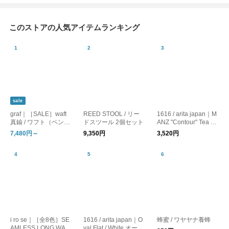
このストアの人気アイテムランキング
sale
graf｜［SALE］waft
REED STOOL / リー
1616 / arita japan｜M
真鍮 / ワフト（ペンダ
ドスツール 2個セット
ANZ "Contour" Tea Cu
ントライト・照明）
p / ティーカップ
7,480円～
9,350円
3,520円
i ro se｜［全8色］SE
1616 / arita japan｜O
蜂蜜 / ワヤヤナ養蜂
AMLESS LONG WAL
val Flat / White オーバ