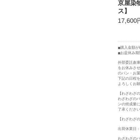
京屋染
ス】
17,600
購入金額が税
お盆休み期
外部委託倉
をお休みさ
のパン・お
下記の日程
よろしくお
【わざわざ
わざわざの
ンの焼成量
了承くださ
【わざわざ
出荷休業日：8
わざわざの