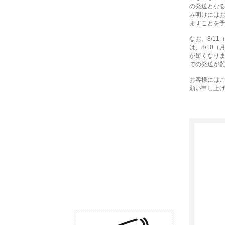
の発送とな
み明けには
ますことを
なお、8/1
は、8/10
が短くなり
での発送が
お客様には
願い申し上