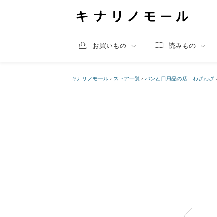
お買いもの
読みもの
キナリノモール
›
ストア一覧
›
パンと日用品の店 わざわざ