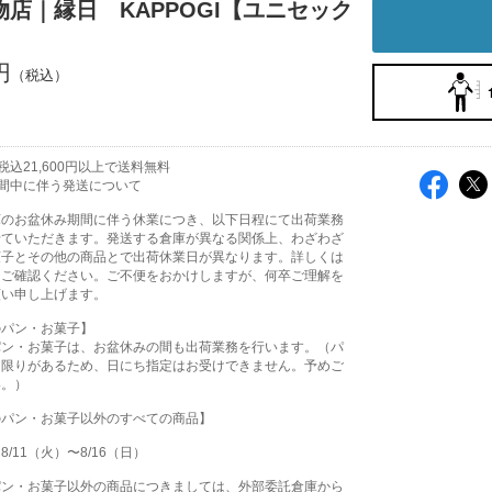
物店｜縁日 KAPPOGI【ユニセック
円
込21,600円以上で送料無料
間中に伴う発送について
庫のお盆休み期間に伴う休業につき、以下日程にて出荷業務
せていただきます。発送する倉庫が異なる関係上、わざわざ
菓子とその他の商品とで出荷休業日が異なります。詳しくは
をご確認ください。ご不便をおかけしますが、何卒ご理解を
願い申し上げます。
のパン・お菓子】
パン・お菓子は、お盆休みの間も出荷業務を行います。（パ
に限りがあるため、日にち指定はお受けできません。予めご
い。）
のパン・お菓子以外のすべての商品】
/11（火）〜8/16（日）
パン・お菓子以外の商品につきましては、外部委託倉庫から