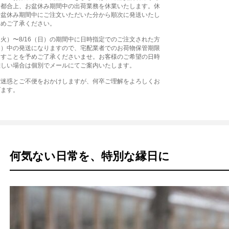
る都合上、お盆休み期間中の出荷業務を休業いたします。休
お盆休み期間中にご注文いただいた分から順次に発送いたし
予めご了承ください。
1（火）〜8/16（日）の期間中に日時指定でのご注文された方
（月）中の発送になりますので、宅配業者でのお荷物保管期限
ますことを予めご了承くださいませ。お客様のご希望の日時
難しい場合は個別でメールにてご案内いたします。
ご迷惑とご不便をおかけしますが、何卒ご理解をよろしくお
げます。
何気ない日常を、特別な縁日に