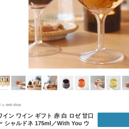
ェ web shop
イン ワイン ギフト 赤 白 ロゼ 甘口
シャルドネ 175ml／With You ウ