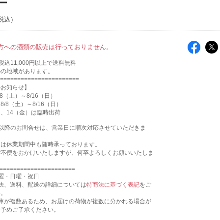
ー
の方への酒類の販売は行っておりません。
込11,000円以上で送料無料
外の地域があります。
=======================
のお知らせ】
8（土）～8/16（日）
/8（土）～8/16（日）
月）、14（金）は臨時出荷
17:31以降のお問合せは、営業日に順次対応させていただきま
文は休業期間中も随時承っております。
ご不便をおかけいたしますが、何卒よろしくお願いいたしま
======================
曜・日曜・祝日
法、送料、配送の詳細については
特商法に基づく表記
をご
い。
倉庫が複数あるため、お届けの荷物が複数に分かれる場合が
。予めご了承ください。