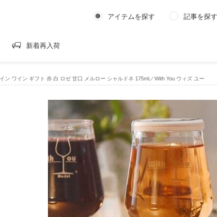
アイテムを探す
記事を探
新着再入荷
ン ワイン ギフト 赤 白 ロゼ 甘口 メルロー シャルドネ 175ml／With You ウィズ ユー