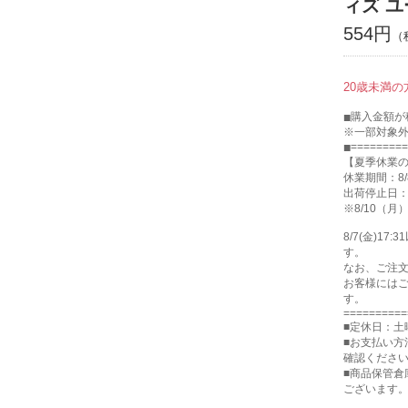
ィズ ユ
554円
20歳未満
購入金額が税
※一部対象
=========
【夏季休業
休業期間：8/
出荷停止日：8
※8/10（
8/7(金)
す。
なお、ご注
お客様には
す。
==========
■定休日：土
■お支払い方
確認くださ
■商品保管
ございます