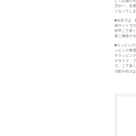
してお届け
万が一、生
くなってし
■当店では
他サイトで
何卒ご了承
途ご連絡さ
■ラッピン
ッピング希
※ラッピン
※サイズ・
で、ご了承
※熨斗付け