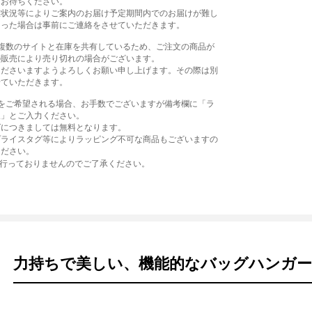
をお待ちください。
産状況等によりご案内のお届け予定期間内でのお届けが難し
まった場合は事前にご連絡をさせていただきます。
、複数のサイトと在庫を共有しているため、ご注文の商品が
の販売により売り切れの場合がございます。
くださいますようよろしくお願い申し上げます。その際は別
せていただきます。
グをご希望される場合、お手数でございますが備考欄に「ラ
望」とご入力ください。
グにつきましては無料となります。
プライスタグ等によりラッピング不可な商品もございますの
ください。
は行っておりませんのでご了承ください。
力持ちで美しい、機能的なバッグハンガー