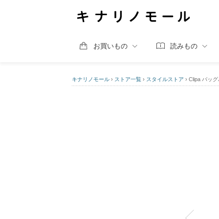
お買いもの
読みもの
キナリノモール
›
ストア一覧
›
スタイルストア
›
Clipa バ