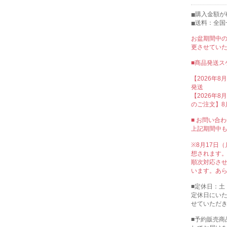
購入金額が税
送料：全国
お盆期間中
更させてい
■商品発送ス
【2026年8
発送
【2026年8月
のご注文】8
■ お問い合
上記期間中
※8月17日
想されます
順次対応さ
います。あ
■定休日：土
定休日にい
せていただ
■予約販売