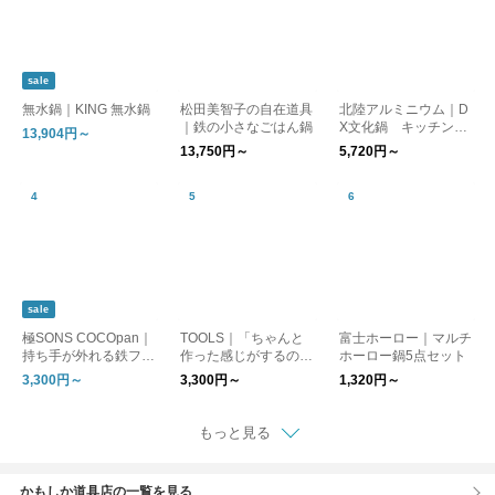
sale
無水鍋｜KING 無水鍋
松田美智子の自在道具
北陸アルミニウム｜D
｜鉄の小さなごはん鍋
X文化鍋 キッチン用
13,904円～
品 日本製
13,750円～
5,720円～
sale
極SONS COCOpan｜
TOOLS｜「ちゃんと
富士ホーロー｜マルチ
持ち手が外れる鉄フラ
作った感じがするの
ホーロー鍋5点セット
イパン
に、手間は最小限」
3,300円～
3,300円～
1,320円～
グリラー フライパン
もっと見る
かもしか道具店の一覧を見る