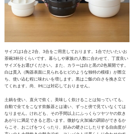
サイズは1合と2合、3合をご用意しております。1合でだいたいお
茶碗3杯分くらいです。暮らしや家族の人数に合わせて、丁度良い
サイズをお選びください。また、カラーは白と黒の2色展開です。
白は貫入（陶器表面に見られるヒビのような独特の模様）が際立
ち、使い込む程に味わいを増します。黒はご飯の白さを挽き立て
てくれます。尚、IHには対応しておりません。
土鍋を使い、直火で炊く。美味しく炊けることは知っていても、
自動で全てをこなす炊飯器とは違い、ずっと傍で見ていなくては
なりません。けれども、その手間以上にふっくらツヤツヤの炊き
あがりに満足できると思います。微妙な火加減の調節ができるか
らこそ、おこげをつくったり、好みの硬さにしたりする自由度が