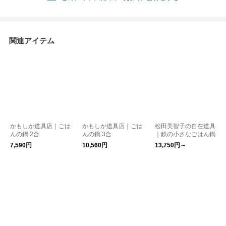
関連アイテム
かもしか道具店｜ごは
かもしか道具店｜ごは
松田美智子の自在道具
んの鍋 2合
んの鍋 3合
｜鉄の小さなごはん鍋
7,590円
10,560円
13,750円～