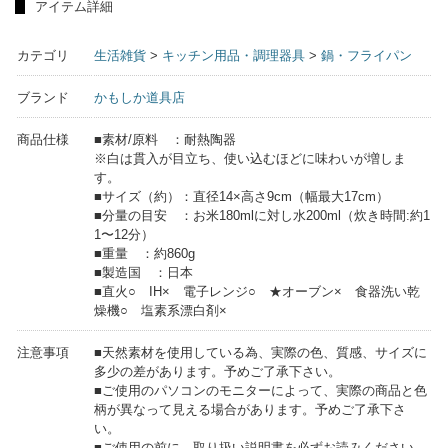
アイテム詳細
カテゴリ
生活雑貨
>
キッチン用品・調理器具
>
鍋・フライパン
ブランド
かもしか道具店
商品仕様
■素材/原料 ：耐熱陶器
※白は貫入が目立ち、使い込むほどに味わいが増しま
す。
■サイズ（約）：直径14×高さ9cm（幅最大17cm）
■分量の目安 ：お米180mlに対し水200ml（炊き時間:約1
1〜12分）
■重量 ：約860g
■製造国 ：日本
■直火○ IH× 電子レンジ○ ★オーブン× 食器洗い乾
燥機○ 塩素系漂白剤×
注意事項
■天然素材を使用している為、実際の色、質感、サイズに
多少の差があります。予めご了承下さい。
■ご使用のパソコンのモニターによって、実際の商品と色
柄が異なって見える場合があります。予めご了承下さ
い。
■ご使用の前に、取り扱い説明書を必ずお読みください。