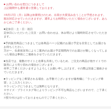
■ お問い合わせ窓口につきまして
上記期間中も通常通り営業しております。
※8月17日（月）以降は休業明けのため、出荷が大変混み合うことが予想されます。
順次対応させていただきますが、通常よりお時間をいただく場合がございます。あら
かじめご了承ください。
■定休日：土・日・祝日
定休日にいただいたご注文・お問い合わせは、休み明けより随時対応させていただき
ます。
■予約販売商品につきましては各商品ページ記載のお届け予定を目安としてお届けを
お待ちください。
万が一、生産状況等によりご案内のお届け予定期間内でのお届けが難しくなってしま
った場合は事前にご連絡をさせていただきます。
■当店では、複数のサイトと在庫を共有しているため、ご注文の商品が他サイトでの
販売により売り切れの場合がございます。
何卒ご了承くださいますようよろしくお願い申し上げます。その際は別途ご連絡させ
ていただきます。
■ラッピングをご希望される場合、お手数でございますが備考欄に「ラッピング希
望」とご入力ください。
※ラッピングにつきましては無料となります。
※サイズ・プライスタグ等によりラッピング不可な商品もございますので、ご了承く
ださい。
※熨斗付けは行っておりませんのでご了承ください。