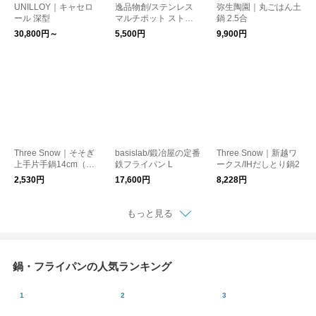
UNILLOY｜キャセロ
逸品物創/ステンレス
弥生陶園｜丸ごはん土
ール 深型
マルチポット ストレ
鍋 2.5合
ーナー付 14cm
30,800円～
5,500円
9,900円
Three Snow｜そそぎ
basislab/鍛冶屋の定番
Three Snow｜新越ワ
上手片手鍋14cm（目
鉄フライパン L
ークス/IHだしとり鍋2
盛付）
2,530円
17,600円
8,228円
もっと見る
鍋・フライパンの人気ランキング