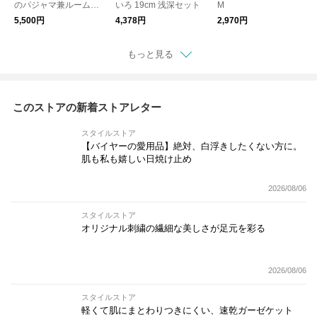
のパジャマ兼ルームウ
いろ 19cm 浅深セット
M
ェア 接触冷感 5分袖プ
5,500円
4,378円
2,970円
ルオーバー レディー
ス
もっと見る
このストアの新着ストアレター
スタイルストア
【バイヤーの愛用品】絶対、白浮きしたくない方に。
肌も私も嬉しい日焼け止め
2026/08/06
スタイルストア
オリジナル刺繍の繊細な美しさが足元を彩る
2026/08/06
スタイルストア
軽くて肌にまとわりつきにくい、速乾ガーゼケット