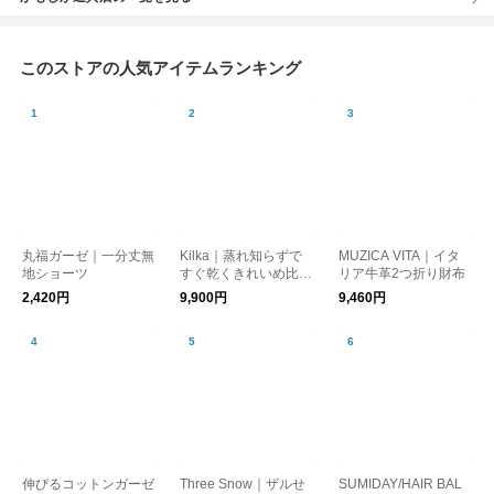
このストアの人気アイテムランキング
丸福ガーゼ｜一分丈無
Kilka｜蒸れ知らずで
MUZICA VITA｜イタ
地ショーツ
すぐ乾くきれいめ比翼
リア牛革2つ折り財布
ブラウス
2,420円
9,900円
9,460円
伸びるコットンガーゼ
Three Snow｜ザルせ
SUMIDAY/HAIR BAL