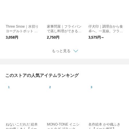
Three Snow｜水切り
家事問屋｜フライパン
仔犬印｜調理台から食
ヨーグルトポット キ
で蒸し料理ができる
卓へ、一直線。フラッ
ッチンツール/調理道
蒸しかご
トエッジ深型角バッ
3,058円
2,750円
3,575円～
具
ト･トレー
もっと見る
このストアの人気アイテムランキング
ねないこだれだ 絵本
MONO-TONE イニシ
名作絵本 かや織ふき
かや織ふきん【メール
ャルタグ ブラック
ん【メール便可】