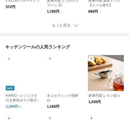
COLON バターナイフ
家事問屋 とりわけス
家事問屋 薬味トング
プーン 22
【メール便可】
572円
1,760円
660円
もっと見る
キッチンツールの人気ランキング
sale
HARIO｜レンジフタ
卓上セラミック焼網
家事問屋 レモン絞り
付き耐熱ガラス製ボウ
白
1,430円
ル 2個／3個セット
2,200円～
1,166円