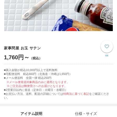
家事問屋 お玉 サテン
1,760円～
44
購入金額が税込10,000円以上で送料無料
宅配便送料 税込660円（北海道・沖縄は1,650円）
■メール便送料 全国一律 税込250円
※メール便発送対象商品のみに適用となります。
※ご注文品は郵便受けへのお届けとなります。
■2営業日以内に発送（定休日：火曜日・水曜日）
■お支払い方法、送料、配送の詳細については
特商法に基づく表記
をご確認くださ
い。
アイテム説明
仕様・サイズ