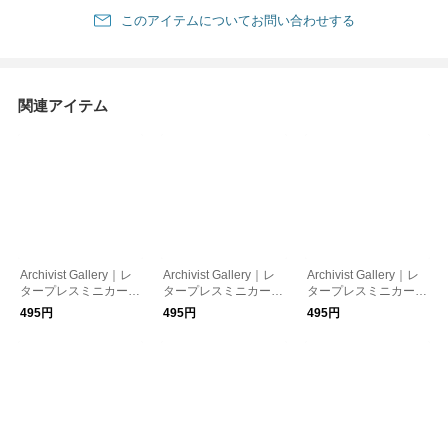
このアイテムについてお問い合わせする
関連アイテム
Archivist Gallery｜レ
Archivist Gallery｜レ
Archivist Gallery｜レ
タープレスミニカード
タープレスミニカード
タープレスミニカード
Hare［メール便］
Christmas Presents
Joy［メール便］［ク
495円
495円
495円
［メール便］［クリス
リスマスカード］
マスカード］