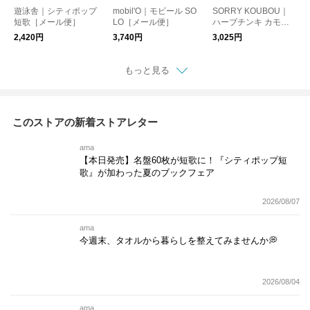
遊泳舎｜シティポップ
mobil'O｜モビール SO
SORRY KOUBOU｜
短歌［メール便］
LO［メール便］
ハーブチンキ カモミ
ール 30ml
2,420円
3,740円
3,025円
もっと見る
このストアの新着ストアレター
ama
【本日発売】名盤60枚が短歌に！『シティポップ短
歌』が加わった夏のブックフェア
2026/08/07
ama
今週末、タオルから暮らしを整えてみませんか💭
2026/08/04
ama