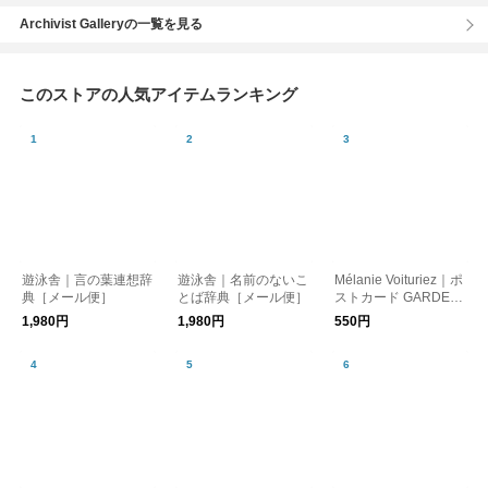
Archivist Galleryの一覧を見る
このストアの人気アイテムランキング
遊泳舎｜言の葉連想辞
遊泳舎｜名前のないこ
Mélanie Voituriez｜ポ
典［メール便］
とば辞典［メール便］
ストカード GARDEN
［メール便］
1,980円
1,980円
550円