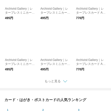
Archivist Gallery｜レ
Archivist Gallery｜レ
Archivist Gallery｜レ
タープレスミニカード
タープレスミニカード
タープレスカード Aria
Hello Bird［メール
Welcome Little One
na Tulips［メール
495円
495円
770円
便］
［メール便］
便］
Archivist Gallery｜レ
Archivist Gallery｜レ
Archivist Gallery｜レ
タープレスミニカード
タープレスミニカード
タープレスカード Aria
Seahorses［メール
Partridge in a Pear Tr
na Birthday Cake［メ
495円
495円
770円
便］
ee［メール便］［ク
ール便］
リスマスカード］
もっと見る
カード・はがき・ポストカードの人気ランキング