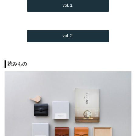
vol.１
vol.２
読みもの