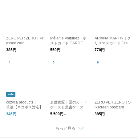
ZERO PER ZERO｜Pr
Mélanie Voituriez｜ポ
ARIANA MARTIN｜ク
essed card
ストカード GARDEN
リスマスカード Festiv
［メール便］
e Ribbon［メール
385円
550円
770円
便］
sale
cozyca products｜一
倉敷意匠｜栗のカード
ZERO PER ZERO｜Si
筆箋【ネコポス対応】
ケースと葉書ケース
lkscreen postcard
346円
5,500円～
385円
もっと見る