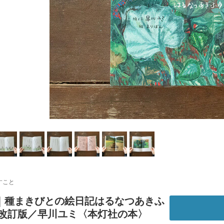
すこと
｜種まきびとの絵日記はるなつあきふ
補改訂版／早川ユミ〈本灯社の本〉