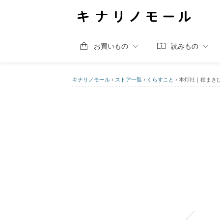
お買いもの
読みもの
キナリノモール
›
ストア一覧
›
くらすこと
›
本灯社｜種まき