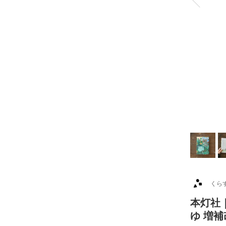
くら
本灯社
ゆ 増