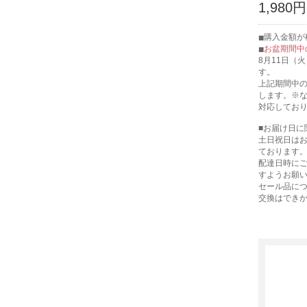
1,980円
購入金額が税
お盆期間中
8月11日（
す。
上記期間中の
します。※
対応してお
■お届け日に
土日祝日は
ております
配達日時に
すようお願
セール品に
交換はでき