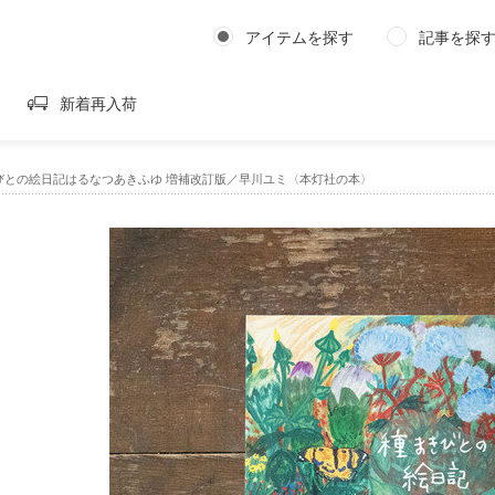
アイテムを探す
記事を探
新着再入荷
びとの絵日記はるなつあきふゆ 増補改訂版／早川ユミ〈本灯社の本〉