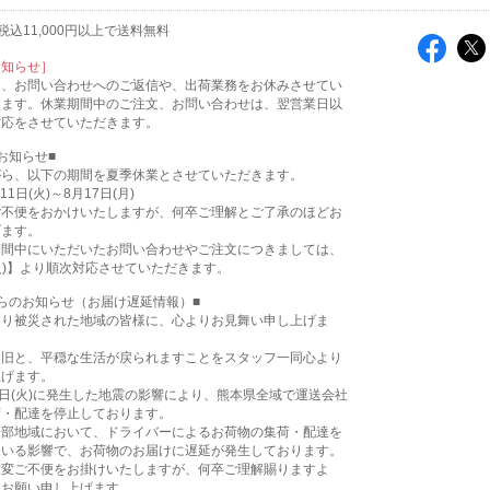
込11,000円以上で送料無料
お知らせ］
は、お問い合わせへのご返信や、出荷業務をお休みさせてい
ります。休業期間中のご注文、お問い合わせは、翌営業日以
対応をさせていただきます。
お知らせ■
がら、以下の期間を夏季休業とさせていただきます。
11日(火)～8月17日(月)
ご不便をおかけいたしますが、何卒ご理解とご了承のほどお
げます。
期間中にいただいたお問い合わせやご注文につきましては、
(火)】より順次対応させていただきます。
らのお知らせ（お届け遅延情報）■
より被災された地域の皆様に、心よりお見舞い申し上げま
復旧と、平穏な生活が戻られますことをスタッフ一同心より
上げます。
8日(火)に発生した地震の影響により、熊本県全域で運送会社
荷・配達を停止しております。
一部地域において、ドライバーによるお荷物の集荷・配達を
ている影響で、お荷物のお届けに遅延が発生しております。
大変ご不便をお掛けいたしますが、何卒ご理解賜りますよ
くお願い申し上げます。