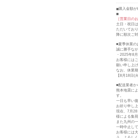
購入金額が税
［営業日の
土日・祝日
ただいてお
降に順次ご
■夏季休業の
誠に勝手な
・2025年8月
お客様には
願い申し上
なお、休業
【8月18日
■配送業者か
熊本地震に
す。
一日も早い
お祈り申し
現在、7月2
様による集
また九州の
一時中止し
お客様には
う、よろし