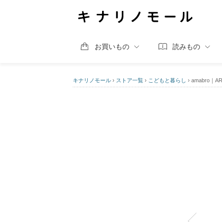
お買いもの
読みもの
キナリノモール
›
ストア一覧
›
こどもと暮らし
›
amabro｜A