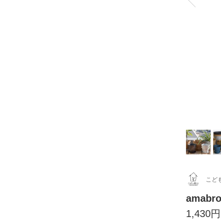
こど
amabr
1,430円