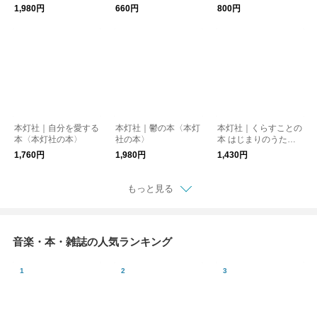
安達茉莉子〈本灯社の
1,980円
660円
800円
本〉
本灯社｜自分を愛する
本灯社｜鬱の本〈本灯
本灯社｜くらすことの
本〈本灯社の本〉
社の本〉
本 はじまりのうた
〈本灯社の本〉
1,760円
1,980円
1,430円
もっと見る
音楽・本・雑誌の人気ランキング