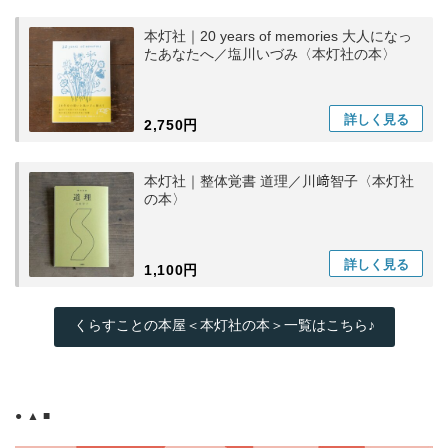
本灯社｜20 years of memories 大人になっ
たあなたへ／塩川いづみ〈本灯社の本〉
詳しく
見る
2,750円
本灯社｜整体覚書 道理／川﨑智子〈本灯社
の本〉
詳しく
見る
1,100円
くらすことの本屋＜本灯社の本＞一覧はこちら♪
● ▲ ■