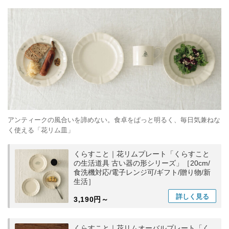
アンティークの風合いを諦めない。食卓をぱっと明るく、毎日気兼ねな
く使える「花リム皿」
くらすこと｜花リムプレート「くらすこと
の生活道具 古い器の形シリーズ」［20cm/
食洗機対応/電子レンジ可/ギフト/贈り物/新
生活］
詳しく
見る
3,190円～
くらすこと｜花リムオーバルプレート「く