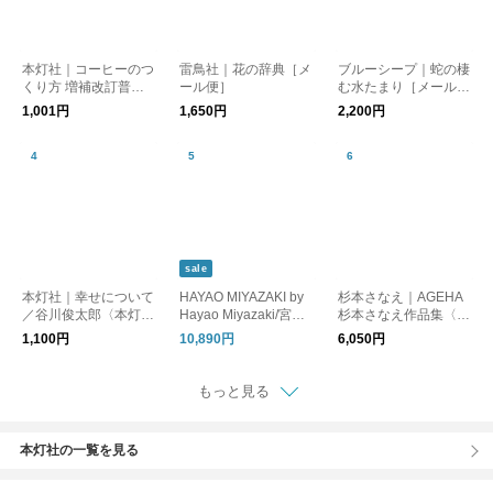
本灯社｜コーヒーのつ
雷鳥社｜花の辞典［メ
ブルーシープ｜蛇の棲
くり方 増補改訂普及
ール便］
む水たまり［メール
版／大坊勝次〈本灯社
便］
1,001円
1,650円
2,200円
の本〉
sale
本灯社｜幸せについて
HAYAO MIYAZAKI by
杉本さなえ｜AGEHA
／谷川俊太郎〈本灯社
Hayao Miyazaki/宮崎
杉本さなえ作品集〈本
の本〉
駿 作品集
灯社の本〉
1,100円
10,890円
6,050円
もっと見る
本灯社の一覧を見る