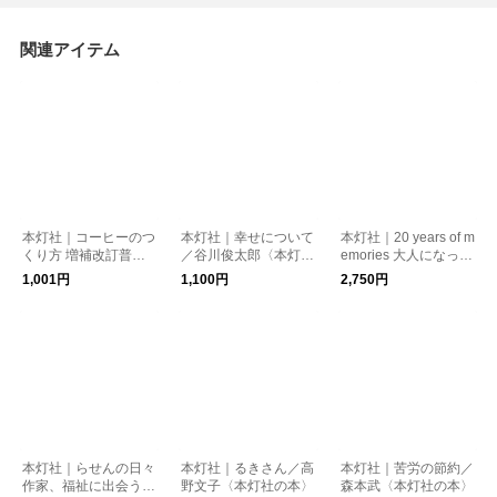
関連アイテム
本灯社｜コーヒーのつ
本灯社｜幸せについて
本灯社｜20 years of m
くり方 増補改訂普及
／谷川俊太郎〈本灯社
emories 大人になった
版／大坊勝次〈本灯社
の本〉
あなたへ／塩川いづみ
1,001円
1,100円
2,750円
の本〉
〈本灯社の本〉
本灯社｜らせんの日々
本灯社｜るきさん／高
本灯社｜苦労の節約／
作家、福祉に出会う／
野文子〈本灯社の本〉
森本武〈本灯社の本〉