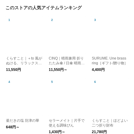
このストアの人気アイテムランキング
くらすこと｜＋to 風が
CINQ｜晴雨兼用 折り
SURUME. Une brass
ぬける、リラックスブ
たたみ傘 / 日傘 晴雨兼
ring［ギフト/贈り物］
ラウス
用傘［UVケア/紫外線
11,550円
11,550円～
4,400円
対策/母の日］
釜だきの塩 坊津の華
セラーメイト｜片手で
くらすこと｜ほどよい
使える調味びん
二つ折り財布
648円～
1,430円～
21,780円