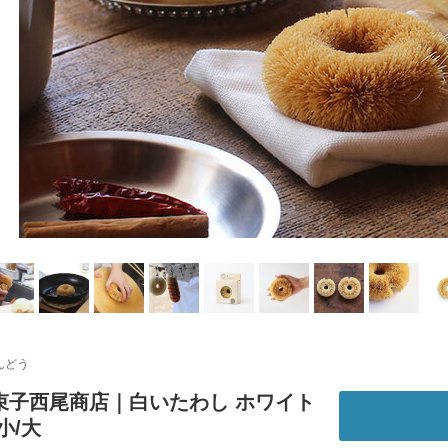
んどう
束子西尾商店｜白いたわし ホワイト
小/大