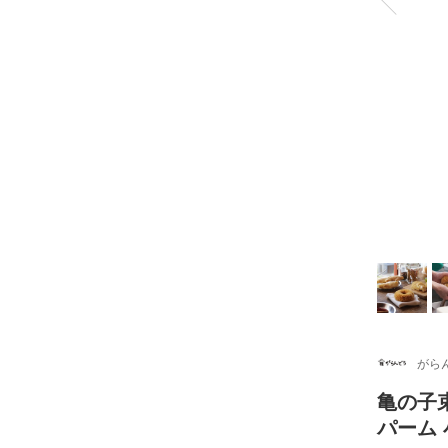
がら
亀の子
パーム 