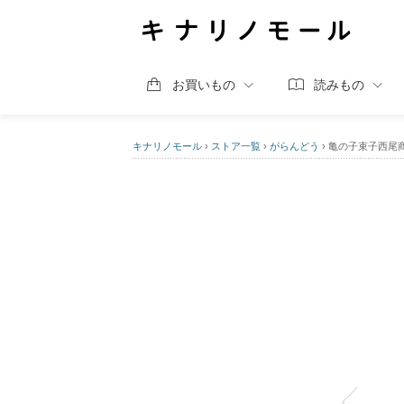
お買いもの
読みもの
キナリノモール
›
ストア一覧
›
がらんどう
›
亀の子束子西尾商