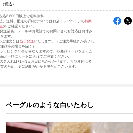
～
税込8,800円以上で送料無料
法、送料、配送の詳細についてはお店トップページの
特商
表記
をご確認ください。
、発送業務、メールやお電話でのお問い合わせ対応はお休み
だきます。
までのご注文分は
当日発送
いたします。（ご注文手続きが完了し
特注品等の場合を除く）
にラッピング可否が異なりますので、各商品ページをよくご
商品と一緒にカートに入れてご注文ください。
への名入れは+1～3日お日にちがかかります。大型連休は名
休業のため、更に納期がかかる場合がございます。
ベーグルのような白いたわし