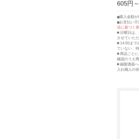
605円
購入金額が
お支払い方
法に基づく
■ 日曜日は
させていた
■ 14:00
ていない、
■ 商品ごと
確認のうえ
■ 錫製酒器
入れ職人の