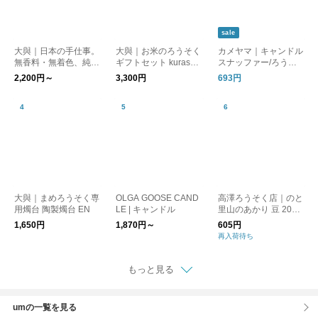
sale
大與｜日本の手仕事。
大與｜お米のろうそく
カメヤマ｜キャンドル
無香料・無着色、純植
ギフトセット kurashis
スナッファー/ろうそ
物性の お米のブロッ
ha
く消し
2,200円～
3,300円
693円
クキャンドル kurashis
ha ろうそく
大與｜まめろうそく専
OLGA GOOSE CAND
高澤ろうそく店｜のと
用燭台 陶製燭台 EN
LE | キャンドル
里山のあかり 豆 20本
入り
1,650円
1,870円～
605円
再入荷待ち
もっと見る
umの一覧を見る