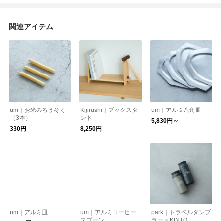
関連アイテム
um｜お米のろうそく
Kijirushi｜ブックスタ
um｜アルミ八角皿
（3本）
ンド
5,830円～
330円
8,250円
um｜アルミ皿
um｜アルミコーヒー
park｜トラベルタンブ
スプーン
ラー × KINTO