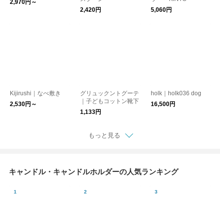
2,970円～
2,420円
5,060円
Kijirushi｜なべ敷き
グリュックントグーテ
holk｜holk036 dog
｜子どもコットン靴下
2,530円～
16,500円
1,133円
もっと見る
キャンドル・キャンドルホルダーの人気ランキング