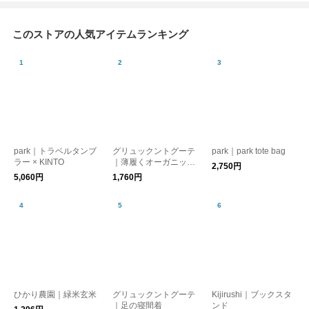
このストアの人気アイテムランキング
park｜トラベルタンブ
グリュックントグーテ
park｜park tote bag
ラー × KINTO
｜薄履くオーガニック
2,750円
コットン
5,060円
1,760円
ひかり農園｜緑米玄米
グリュックントグーテ
Kijirushi｜ブックスタ
｜足の寝間着
ンド