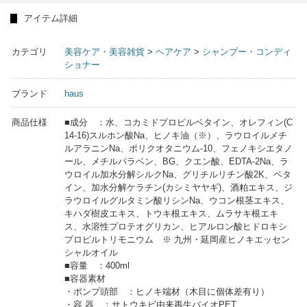
アイテム詳細
カテゴリ
美容ケア・美容雑貨
>
ヘアケア
>
シャンプー・コンディ
ショナー
ブランド
haus
商品仕様
■成分 ：水、コカミドプロピルベタイン、オレフィン(C
14-16)スルホン酸Na、ヒノキ油（※）、ラウロイルメチ
ルアラニンNa、ポリクオタニウム-10、フェノキシエタノ
ール、メチルパラベン、BG、クエン酸、EDTA-2Na、ラ
ウロイル加水分解シルクNa、グリチルリチン酸2K、ベタ
イン、加水分解ケラチン(カシミヤヤギ)、酒粕エキス、ジ
ラウロイルグルタミン酸リシンNa、ウコン根茎エキス、
キハダ樹皮エキス、トウキ根エキス、ムラサキ根エキ
ス、水溶性プロテオグリカン、ヒアルロン酸ヒドロキシ
プロピルトリモニウム ※ 九州・延岡産ヒノキエッセン
シャルオイル
■容量 ：400ml
■容器素材
・ポンプ頭部 ：ヒノキ端材（木目に個体差有り）
・容 器 ：サトウキビ由来再生バイオPET