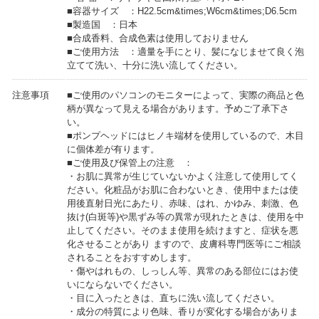
■容器サイズ ：H22.5cm&times;W6cm&times;D6.5cm
■製造国 ：日本
■合成香料、合成色素は使用しておりません
■ご使用方法 ：適量を手にとり、髪になじませて良く泡
立てて洗い、十分に洗い流してください。
注意事項
■ご使用のパソコンのモニターによって、実際の商品と色
柄が異なって見える場合があります。予めご了承下さ
い。
■ポンプヘッドにはヒノキ端材を使用しているので、木目
に個体差が有ります。
■ご使用及び保管上の注意 ：
・お肌に異常が生じていないかよく注意して使用してく
ださい。化粧品がお肌に合わないとき、使用中または使
用後直射日光にあたり、赤味、はれ、かゆみ、刺激、色
抜け(白斑等)や黒ずみ等の異常が現れたときは、使用を中
止してください。そのまま使用を続けますと、症状を悪
化させることがあり ますので、皮膚科専門医等にご相談
されることをおすすめします。
・傷やはれもの、しっしん等、異常のある部位にはお使
いにならないでください。
・目に入ったときは、直ちに洗い流してください。
・成分の特質により色味、香りが変化する場合がありま