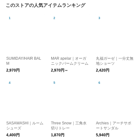
このストアの人気アイテムランキング
SUMIDAY/HAIR BAL
MAR apelar｜オーガ
丸福ガーゼ｜一分丈無
M
ニックバームクリーム
地ショーツ
2,970円
2,970円～
2,420円
SASAWASHI｜ルーム
Three Snow｜三角水
Archies｜アーチサポ
シューズ
切りトレー
ートサンダル
4,400円
1,870円
5,940円