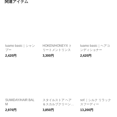
関連アイテム
luamo basic｜シャン
HOKEN/HONEYX ト
luamo basic｜ヘアコ
プー
リートメントリンス
ンディショナー
2,420円
3,300円
2,420円
SUMIDAY/HAIR BAL
スタイルストア ヘア
sof.｜シルク リラック
M
＆スカルプクリーンブ
スフーディー
ラシ
2,970円
3,850円
13,200円