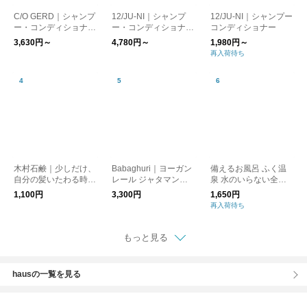
C/O GERD｜シャンプ
12/JU-NI｜シャンプ
12/JU-NI｜シャンプー
ー・コンディショナ
ー・コンディショナー
コンディショナー
ー・ヘアワックス
（ボトル/詰替）【送
3,630円～
4,780円～
1,980円～
料無料】
再入荷待ち
木村石鹸｜少しだけ、
Babaghuri｜ヨーガン
備えるお風呂 ふく温
自分の髪いたわる時
レール ジャタマンシ
泉 水のいらない全身
間。12/JU-NI シャン
のシャンプー&リンス
シャンプー パウチタ
1,100円
3,300円
1,650円
プー&コンディショナ
イプ 500ml
再入荷待ち
ー 防災
もっと見る
hausの一覧を見る