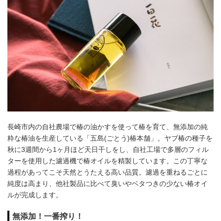
長崎市内の自社農場で椿の油かすを使って椿を育て、無添加の純
粋な椿油を生産している「五島(ごとう)椿本舗」。ヤブ椿の種子を
秋に3週間から1ヶ月ほど天日干しをし、自社工場で多層のフィル
ターを使用した濾過機で椿オイルを精製しています。この丁寧な
過程があってこそ天然とうたえる高い品質。濾過を重ねるごとに
純度は高まり、他社製品に比べて臭いやベタつきの少ない椿オイ
ルが完成します。
無添加！一番搾り！