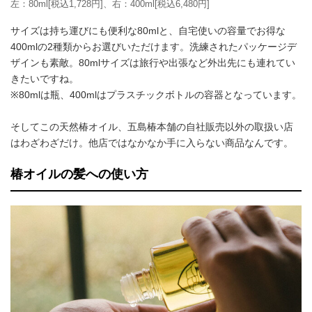
左：80ml[税込1,728円]、右：400ml[税込6,480円]
サイズは持ち運びにも便利な80mlと、自宅使いの容量でお得な
400mlの2種類からお選びいただけます。洗練されたパッケージデ
ザインも素敵。80mlサイズは旅行や出張など外出先にも連れてい
きたいですね。
※80mlは瓶、400mlはプラスチックボトルの容器となっています。
そしてこの天然椿オイル、五島椿本舗の自社販売以外の取扱い店
はわざわざだけ。他店ではなかなか手に入らない商品なんです。
椿オイルの髪への使い方