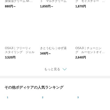
身保湿クリーム M-ma
ト マルチクリーム
グ モイスチャー ベ
rk series
ール ハンドクリーム
880円～
1,650円～
1,870円
OSAJI｜フリーリィ
きとうむら｜ゆず湯
OSAJI｜チューニン
スタイリング ジェル
グ ルーセントオイ
349円～
ル ヘアオイル
3,520円
2,640円
もっと見る
その他ボディケアの人気ランキング