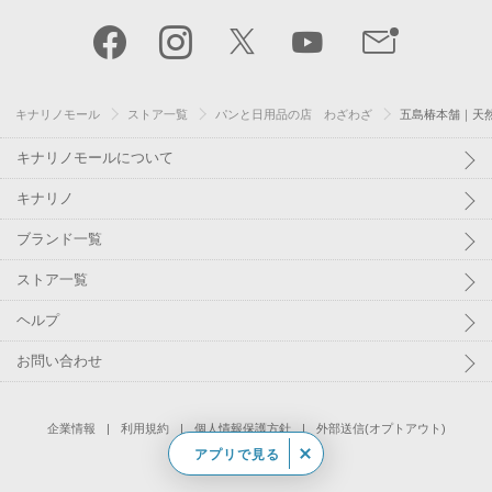
キナリノモール
ストア一覧
パンと日用品の店 わざわざ
五島椿本舗｜天
キナリノモールについて
キナリノ
ブランド一覧
ストア一覧
ヘルプ
お問い合わせ
企業情報
利用規約
個人情報保護方針
外部送信(オプトアウト)
アプリで見る
©
Kakaku.com, Inc.