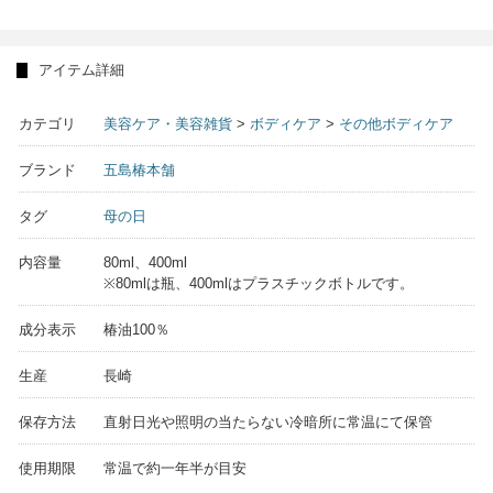
アイテム詳細
カテゴリ
美容ケア・美容雑貨
>
ボディケア
>
その他ボディケア
ブランド
五島椿本舗
タグ
母の日
内容量
80ml、400ml
※80mlは瓶、400mlはプラスチックボトルです。
成分表示
椿油100％
生産
長崎
保存方法
直射日光や照明の当たらない冷暗所に常温にて保管
使用期限
常温で約一年半が目安