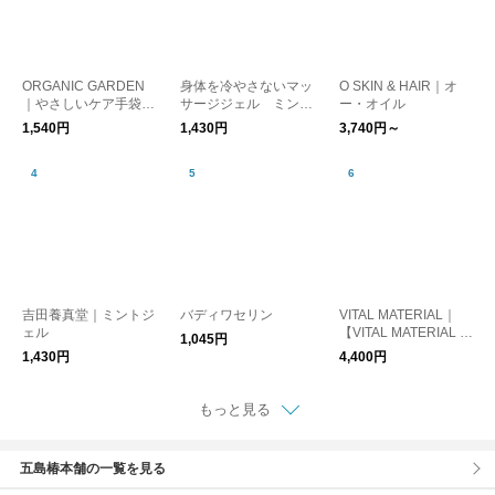
ORGANIC GARDEN
身体を冷やさないマッ
O SKIN & HAIR｜オ
｜やさしいケア手袋
サージジェル ミント
ー・オイル
【母の日】【オーガニ
ジェル
1,540円
1,430円
3,740円～
ックコットン】
吉田養真堂｜ミントジ
バディワセリン
VITAL MATERIAL｜
ェル
【VITAL MATERIAL ×
1,045円
AUTO MOAI】 GIFT B
1,430円
4,400円
OXセット
もっと見る
五島椿本舗の一覧を見る