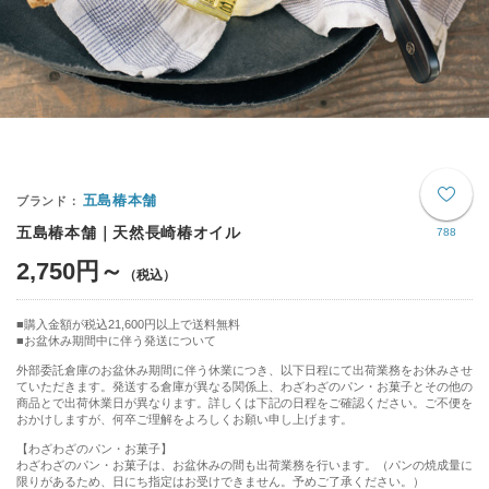
五島椿本舗
五島椿本舗｜天然長崎椿オイル
788
2,750円～
購入金額が税込21,600円以上で送料無料
お盆休み期間中に伴う発送について
外部委託倉庫のお盆休み期間に伴う休業につき、以下日程にて出荷業務をお休みさせ
ていただきます。発送する倉庫が異なる関係上、わざわざのパン・お菓子とその他の
商品とで出荷休業日が異なります。詳しくは下記の日程をご確認ください。ご不便を
おかけしますが、何卒ご理解をよろしくお願い申し上げます。
【わざわざのパン・お菓子】
わざわざのパン・お菓子は、お盆休みの間も出荷業務を行います。（パンの焼成量に
限りがあるため、日にち指定はお受けできません。予めご了承ください。）