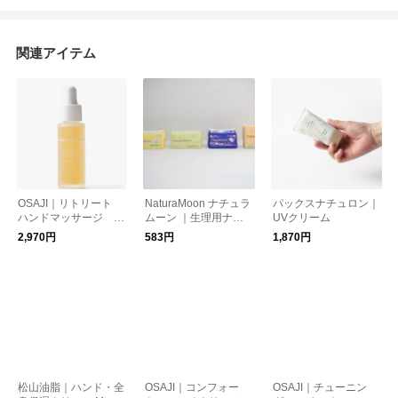
関連アイテム
OSAJI｜リトリート
NaturaMoon ナチュラ
パックスナチュロン｜
ハンドマッサージ セ
ムーン ｜生理用ナプ
UVクリーム
ラム
キン
2,970円
583円
1,870円
松山油脂｜ハンド・全
OSAJI｜コンフォー
OSAJI｜チューニン