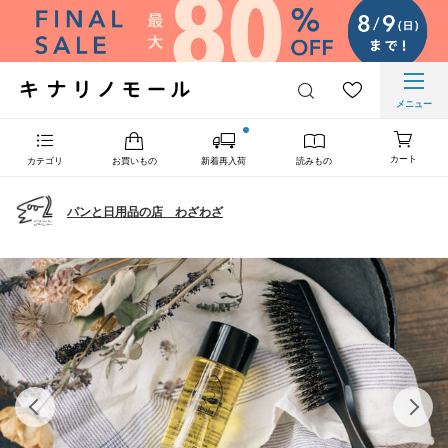
メニュー
カート
カテゴリ
お買いもの
新着再入荷
読みもの
パンと日用品の店 わざわざ