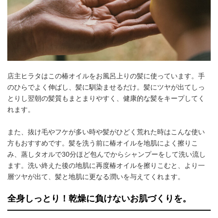
店主ヒラタはこの椿オイルをお風呂上りの髪に使っています。手
のひらでよく伸ばし、髪に馴染ませるだけ。髪にツヤが出てしっ
とりし翌朝の髪質もまとまりやすく、健康的な髪をキープしてく
れます。
また、抜け毛やフケが多い時や髪がひどく荒れた時はこんな使い
方もおすすめです。髪を洗う前に椿オイルを地肌によく擦りこ
み、蒸しタオルで30分ほど包んでからシャンプーをして洗い流し
ます。洗い終えた後の地肌に再度椿オイルを擦りこむと、より一
層ツヤが出て、髪と地肌に更なる潤いを与えてくれます。
全身しっとり！乾燥に負けないお肌づくりを。