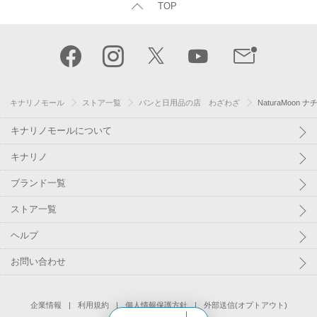
TOP
キナリノモール
ストア一覧
パンと日用品の店 わざわざ
NaturaMoo
キナリノモールについて
キナリノ
ブランド一覧
ストア一覧
ヘルプ
お問い合わせ
企業情報
利用規約
個人情報保護方針
外部送信(オプトアウト)