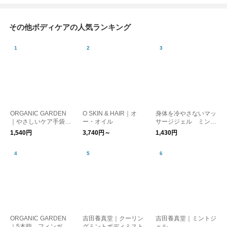
その他ボディケアの人気ランキング
ORGANIC GARDEN
O SKIN & HAIR｜オ
身体を冷やさないマッ
｜やさしいケア手袋
ー・オイル
サージジェル ミント
【母の日】【オーガニ
ジェル
1,540円
3,740円～
1,430円
ックコットン】
ORGANIC GARDEN
吉田養真堂｜クーリン
吉田養真堂｜ミントジ
｜5本指 フィンガー
グミントボディミスト
ェル