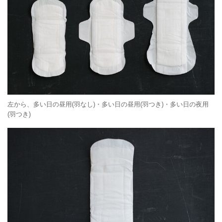
左から、多い日の昼用(羽なし)・多い日の昼用(羽つき)・多い日の夜用
(羽つき)