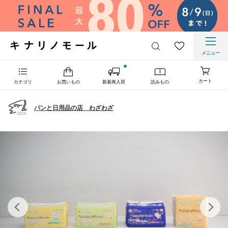
メニュー
カート
カテゴリ
お買いもの
新着再入荷
読みもの
パンと日用品の店 わざわざ