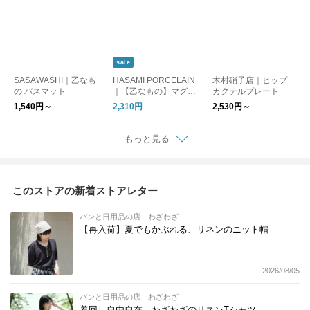
sale
SASAWASHI｜乙なも
HASAMI PORCELAIN
木村硝子店｜ヒップ
の バスマット
｜【乙なもの】マグカ
カクテルプレート
ップ Mサイズ
1,540円～
2,310円
2,530円～
もっと見る
このストアの新着ストアレター
パンと日用品の店 わざわざ
【再入荷】夏でもかぶれる、リネンのニット帽
2026/08/05
パンと日用品の店 わざわざ
着回し自由自在、わざわざのリネンTシャツ