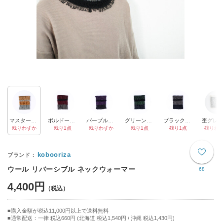
マスタード×グレー
ボルドー×アッシュグレー
パープル×ブラウン
グリーン×チャコール
ブラック×ダークグレー
残りわずか
残り1点
残りわずか
残り1点
残り1点
残りわ
kobooriza
ウール リバーシブル ネックウォーマー
68
4,400円
購入金額が税込11,000円以上で送料無料
通常配送：一律 税込660円 (北海道 税込1,540円 / 沖縄 税込1,430円)