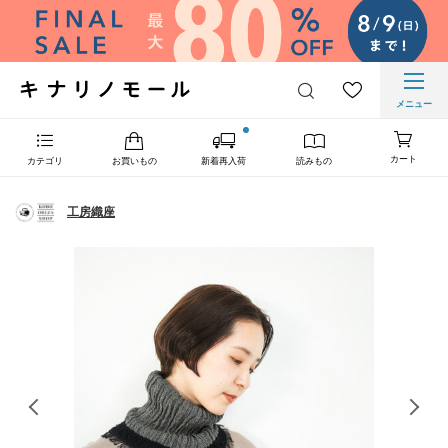
メニュー
カート
カテゴリ
お買いもの
新着再入荷
読みもの
工房織座