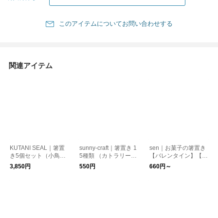
このアイテムについてお問い合わせする
関連アイテム
KUTANI SEAL｜箸置
sunny-craft｜箸置き 1
sen｜お菓子の箸置き
き5個セット（小鳥・
5種類 （カトラリーレ
【バレンタイン】【プ
いぬ・ねこ） クタニ
スト）サニークラフト
レゼント】【新生活】
3,850円
550円
660円～
シール【お正月】【九
信楽焼 はしおき【リ
谷焼】【プレゼント】
ンゴ 洋ナシ】【新生
活】【プレゼント】