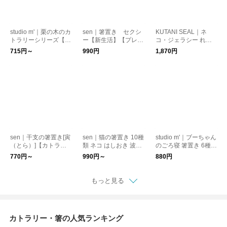
studio m'｜栗の木のカ
sen｜箸置き セクシ
KUTANI SEAL｜ネ
トラリーシリーズ【ス
ー【新生活】【プレゼ
コ・ジェラシー れん
タジオエム 木製スプ
ント】【バレンタイ
げ レンゲ【猫グッ
715円～
990円
1,870円
ーン・フォーク・ナイ
ン】
ズ】【九谷焼】【プレ
フ・レンゲ】
ゼント】
sen｜干支の箸置き[寅
sen｜猫の箸置き 10種
studio m'｜ブーちゃん
（とら）]【カトラリ
類 ネコ はしおき 波佐
のごろ寝 箸置き 6種類
ー】【新生活】【お正
見焼【プレゼント】
【スタジオエム カト
770円～
990円～
880円
月】【ギフト】
【新生活】【クリスマ
ラリー はしおき】
ス】
もっと見る
カトラリー・箸の人気ランキング