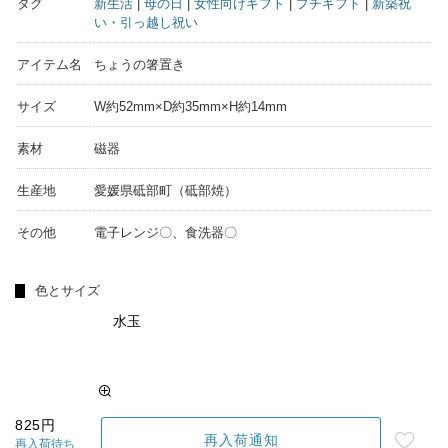
タグ
新生活
|
母の日
|
女性向けギフト
|
プチギフト
|
新築祝
い・引っ越し祝い
アイテム名
ちょうの箸置き
サイズ
W約52mm×D約35mm×H約14mm
素材
磁器
生産地
愛媛県砥部町（砥部焼）
その他
電子レンジ〇、食洗器〇
色とサイズ
水玉
825円
再入荷通知
再入荷待ち