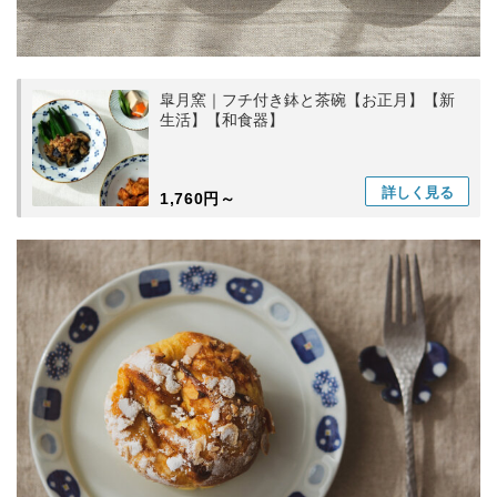
皐月窯｜フチ付き鉢と茶碗【お正月】【新
生活】【和食器】
詳しく
見る
1,760円～