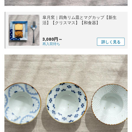
皐月窯｜四角リム皿とマグカップ【新生
活】【クリスマス】【和食器】
3,080円～
詳しく
見る
再入荷待ち