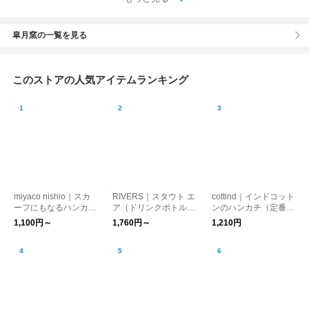
皐月窯の一覧を見る
このストアの人気アイテムランキング
miyaco nishio｜スカ
RIVERS｜スタウト エ
cottind｜インドコット
ーフにもなるハンカチ
ア（ドリンクボトル）
ンのハンカチ（定番
【日焼け対策】【はん
【ウォーターボトル・
柄）【プレゼント・ギ
1,100円～
1,760円～
1,210円
かち】【プレゼント】
水筒】【登山・キャン
フト】【バレンタイ
プ用品】
ン】【新生活】