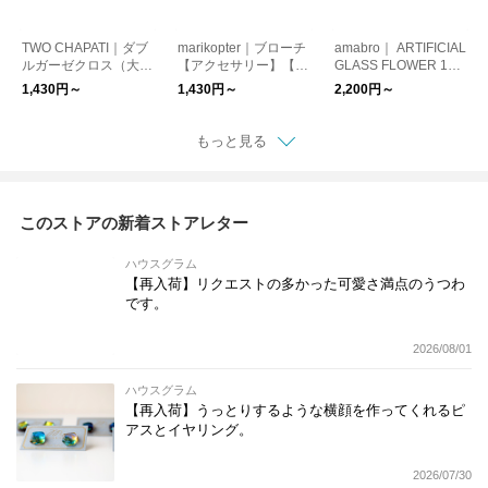
TWO CHAPATI｜ダブ
marikopter｜ブローチ
amabro｜ ARTIFICIAL
ルガーゼクロス（大判
【アクセサリー】【プ
GLASS FLOWER 16
ハンカチ）【プレゼン
レゼント】
種類【インテリア ガ
1,430円～
1,430円～
2,200円～
ト】【バレンタイン】
ラス製 オブジェ ガー
【新生活】
デニング 造花】
もっと見る
このストアの新着ストアレター
ハウスグラム
【再入荷】リクエストの多かった可愛さ満点のうつわ
です。
2026/08/01
ハウスグラム
【再入荷】うっとりするような横顔を作ってくれるピ
アスとイヤリング。
2026/07/30