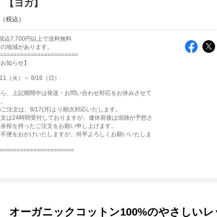
】【ヨガ】
税込7,700円以上で送料無料
外の地域があります。
=======================
のお知らせ】
11（火）～ 8/16（日）
がら、上記期間中は発送・お問い合わせ対応をお休みさせて
す。
降のご注文は、8/17(月)より順次対応いたします。
文は24時間受付しておりますが、連休前後は混雑が予想さ
、余裕を持ったご注文をお願い申し上げます。
ご不便をおかけいたしますが、何卒よろしくお願いいたしま
======================
オーガニックコットン100%のやさしい