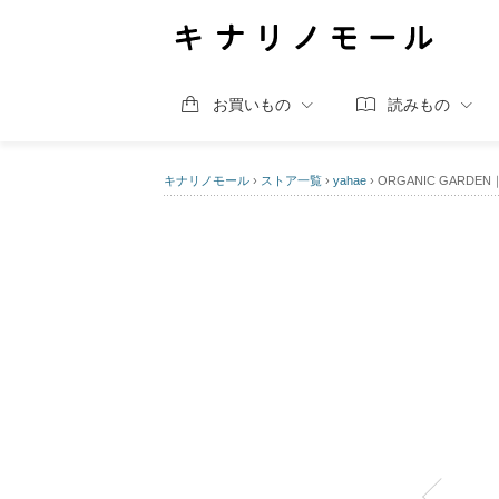
お買いもの
読みもの
キナリノモール
›
ストア一覧
›
yahae
›
ORGANIC GAR