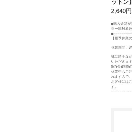
ットン
2,640円
購入金額が
※一部対象
=========
【夏季休業
休業期間：8/
誠に勝手な
いただきま
8/7(金)以
休業中もご注
れますので
お客様には
す。
==========