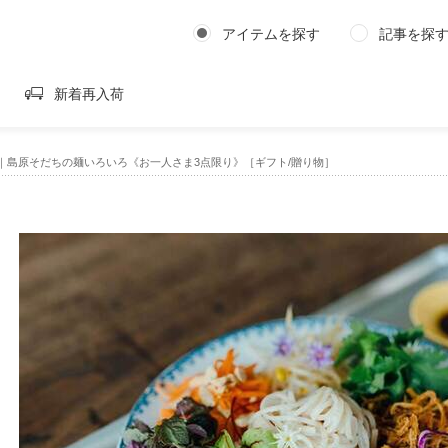
アイテムを探す
記事を探
新着再入荷
｜島原そだちの麺いろいろ《お一人さま3点限り》［ギフト/贈り物］