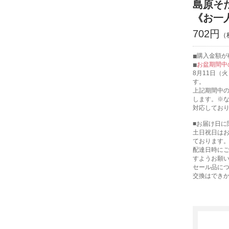
島原そ
《お一
702円
購入金額が税
お盆期間中
8月11日（
す。
上記期間中の
します。※
対応してお
■お届け日に
土日祝日は
ております
配達日時に
すようお願
セール品に
交換はでき