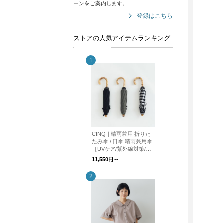
ーンをご案内します。
登録はこちら
ストアの人気アイテムランキング
CINQ｜晴雨兼用 折りた
たみ傘 / 日傘 晴雨兼用傘
［UVケア/紫外線対策/母
の日］
11,550円～