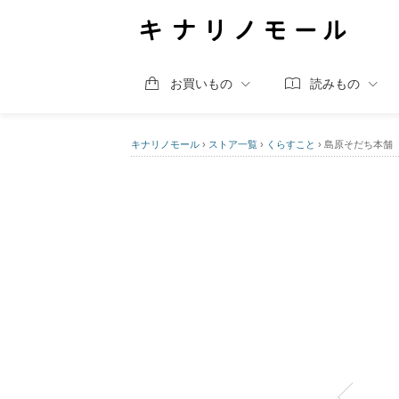
お買いもの
読みもの
キナリノモール
›
ストア一覧
›
くらすこと
›
島原そだち本舗 