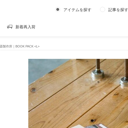
アイテムを探す
記事を探
新着再入荷
製作所｜BOOK PACK <L>