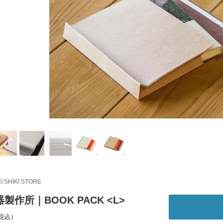
EI SHIKI STORE
製作所｜BOOK PACK <L>