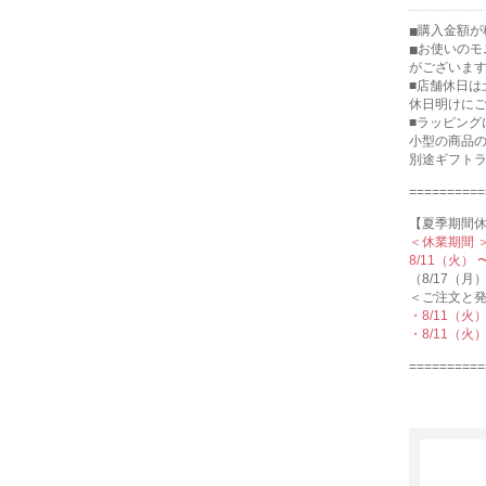
購入金額が税
お使いのモ
がございま
■店舗休日
休日明けに
■ラッピング
小型の商品
別途ギフト
==========
【夏季期間
＜休業期間 
8/11（火）
（8/17（
＜ご注文と発
・8/11（
・8/11（
==========