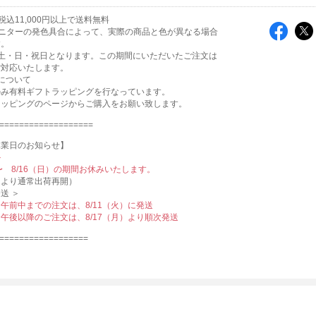
込11,000円以上で送料無料
ニターの発色具合によって、実際の商品と色が異なる場合
す。
は土・日・祝日となります。この期間にいただいたご注文は
ご対応いたします。
について
のみ有料ギフトラッピングを行なっています。
ラッピングのページからご購入をお願い致します。
===================
休業日のお知らせ】
＞
 〜 8/16（日）の期間お休みいたします。
月）より通常出荷再開）
送 ＞
火）午前中までの注文は、8/11（火）に発送
火）午後以降のご注文は、8/17（月）より順次発送
==================