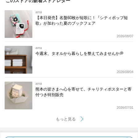
このストアの新着ストアレター
ama
【本日発売】名盤60枚が短歌に！『シティポップ短
歌』が加わった夏のブックフェア
2026/08/07
ama
今週末、タオルから暮らしを整えてみませんか💭
2026/08/04
ama
熊本の皆さまへ心を寄せて。チャリティポスターと寄
付つき特別販売
2026/07/31
もっと見る