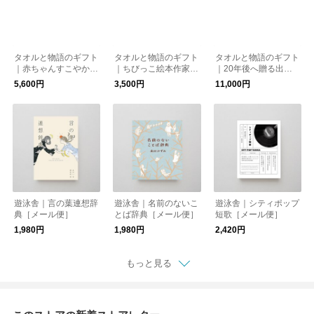
タオルと物語のギフト
タオルと物語のギフト
タオルと物語のギフト
｜赤ちゃんすこやかお
｜ちびっこ絵本作家セ
｜20年後へ贈る出産
祝いセット（ラッピン
ット（ラッピング・ポ
祝いセット（ラッピン
5,600円
3,500円
11,000円
グ・ポストカード付）
ストカード付）【送料
グ・ポストカード付）
【送料無料】
無料】［メール便］
【送料無料】
遊泳舎｜言の葉連想辞
遊泳舎｜名前のないこ
遊泳舎｜シティポップ
典［メール便］
とば辞典［メール便］
短歌［メール便］
1,980円
1,980円
2,420円
もっと見る