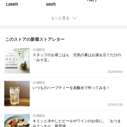
712円
1,069円
680円
もっと見る
このストアの新着ストアレター
光浦醸造
スタッフのお昼ごはん 元気の素はお湯を注ぐだけの
「みそ玉」
2026/08/06
光浦醸造
いつものハーブティーを炭酸水で作ってみる！
2026/07/30
光浦醸造
キリッと冷やしたビールやワインのお供に。「おつま
みクッキー」新登場。