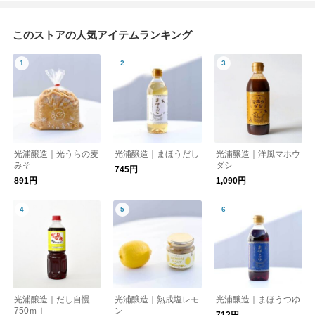
このストアの人気アイテムランキング
光浦醸造｜光うらの麦
光浦醸造｜まほうだし
光浦醸造｜洋風マホウ
みそ
ダシ
745円
891円
1,090円
光浦醸造｜だし自慢
光浦醸造｜熟成塩レモ
光浦醸造｜まほうつゆ
750ｍｌ
ン