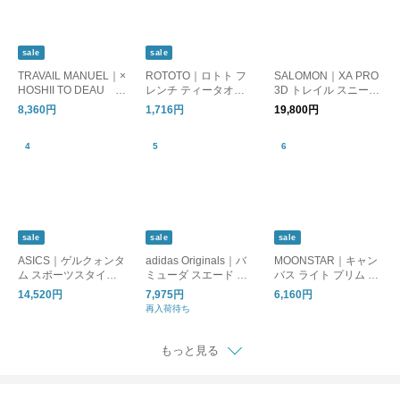
sale
sale
TRAVAIL MANUEL｜×
ROTOTO｜ロトト フ
SALOMON｜XA PRO
HOSHII TO DEAU ar
レンチ ティータオル
3D トレイル スニーカ
anciato別注 強撚 クー
パターン ソックス 靴
ー xapro3d【国内8月
8,360円
1,716円
19,800円
ル天竺 アンダー ジョ
下 FRENCH TEATOW
7日発売 l49195900】
ッパーズ パンツ 5083
EL PATTERN SOCKS
-same1-fn
r1652
sale
sale
sale
ASICS｜ゲルクォンタ
adidas Originals｜バ
MOONSTAR｜キャン
ム スポーツスタイル
ミューダ スエード ス
バス ライト プリム シ
スニーカー GEL-QUA
ニーカー BRMD W br
ューズ “LITE PRIM” lit
14,520円
7,975円
6,160円
NTUM 360 I AMP gel-
md-w
e-prim
再入荷待ち
q-360iamp
もっと見る