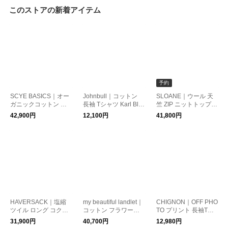
このストアの新着アイテム
予約
SCYE BASICS｜オー
Johnbull｜コットン
SLOANE｜ウール 天
ガニックコットン ユ
長袖 Tシャツ Karl Blo
竺 ZIP ニットトップス
ーズドウォッシュ バ
ssfeldt Cucurbita / Ce
sl11w-1267【2026aw
42,900円
12,100円
41,800円
ギーデニムパンツ 572
ntaurea Ruthenica LS
先行受注会】
6-83536
T jt263c07-09
HAVERSACK｜塩縮
my beautiful landlet｜
CHIGNON｜OFF PHO
ツイル ロング コクー
コットン フラワー柄
TO プリント 長袖Tシ
ン スカート 362622
ツータック ワイドパ
ャツ 8464-154kk
31,900円
40,700円
12,980円
ンツ mbl-wd-chino-pt