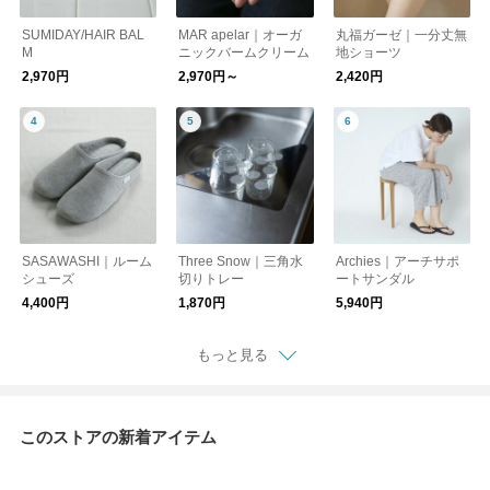
SUMIDAY/HAIR BAL
MAR apelar｜オーガ
丸福ガーゼ｜一分丈無
M
ニックバームクリーム
地ショーツ
2,970円
2,970円～
2,420円
SASAWASHI｜ルーム
Three Snow｜三角水
Archies｜アーチサポ
シューズ
切りトレー
ートサンダル
4,400円
1,870円
5,940円
もっと見る
このストアの新着アイテム