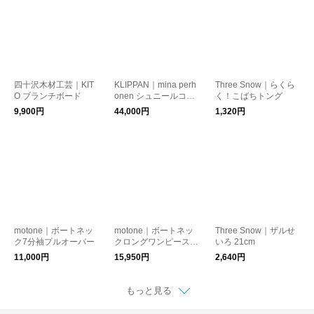
四十沢木材工芸｜KIT
KLIPPAN｜mina perh
Three Snow｜らくら
O ブランチボード
onen シュニールコッ
く！こばちトング
トン シングルブラン
9,900円
44,000円
1,320円
ケット CHOUCHO
motone｜ボートネッ
motone｜ボートネッ
Three Snow｜ザルせ
ク7分袖プルオーバー
クロングワンピース
いろ 21cm
ノースリーブ
11,000円
15,950円
2,640円
もっと見る