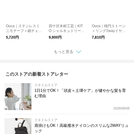
Ouca｜ステンレスミ
四十沢木材工芸｜KIT
Ouca｜楕円ストーン
ニモチーフ＋細チェー
O シャルキュトリーボ
＋リング2wayイヤリ
ン2wayピアス
ード
ング
5,720円
9,900円
7,810円
もっと見る
このストアの新着ストアレター
スタイルストア
1日1分でOK！「頭皮＝土壌ケア」が健やかな髪を育
む理由
2026/08/08
スタイルストア
肩掛けもOK！高級撥水ナイロンのスリムな2WAYリュ
ック